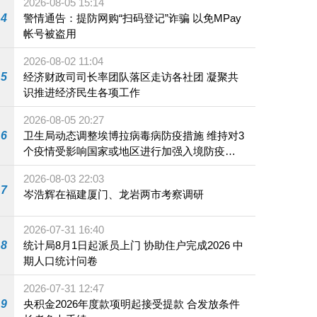
2026-08-05 15:14
4
警情通告：提防网购“扫码登记”诈骗 以免MPay
帐号被盗用
2026-08-02 11:04
5
经济财政司司长率团队落区走访各社团 凝聚共
识推进经济民生各项工作
2026-08-05 20:27
6
卫生局动态调整埃博拉病毒病防疫措施 维持对3
个疫情受影响国家或地区进行加强入境防疫措
施
2026-08-03 22:03
7
岑浩辉在福建厦门、龙岩两市考察调研
2026-07-31 16:40
8
统计局8月1日起派员上门 协助住户完成2026 中
期人口统计问卷
2026-07-31 12:47
9
央积金2026年度款项明起接受提款 合发放条件