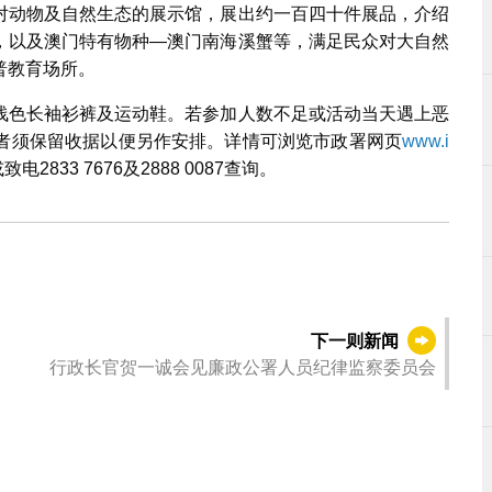
对动物及自然生态的展示馆，展出约一百四十件展品，介绍
，以及澳门特有物种—澳门南海溪蟹等，满足民众对大自然
普教育场所。
浅色长袖衫裤及运动鞋。若参加人数不足或活动当天遇上恶
者须保留收据以便另作安排。详情可浏览市政署网页
www.i
致电2833 7676及2888 0087查询。
下一则新闻
行政长官贺一诚会见廉政公署人员纪律监察委员会