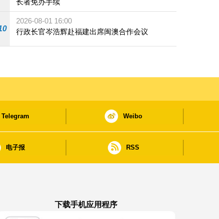
长者免办手续
2026-08-01 16:00
10
行政长官岑浩辉赴福建出席闽澳合作会议
Telegram
Weibo
电子报
RSS
下载手机应用程序
澳门政府新闻 APP - App Store 下载
澳门政府新闻 APP - Google Pla
澳门政府新闻 APP -