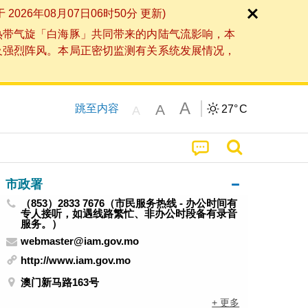
6年08月07日06时50分 更新)
热带气旋「白海豚」共同带来的内陆气流影响，本
及强烈阵风。本局正密切监测有关系统发展情况，
A
A
跳至内容
27°
C
A
市政署
（853）2833 7676（市民服务热线 - 办公时间有
专人接听，如遇线路繁忙、非办公时段备有录音
服务。）
webmaster@iam.gov.mo
http://www.iam.gov.mo
澳门新马路163号
+ 更多