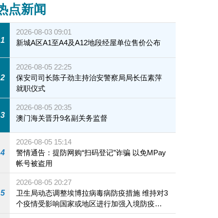
热点新闻
2026-08-03 09:01
1
新城A区A1至A4及A12地段经屋单位售价公布
2026-08-05 22:25
2
保安司司长陈子劲主持治安警察局局长伍素萍
就职仪式
2026-08-05 20:35
3
澳门海关晋升9名副关务监督
2026-08-05 15:14
4
警情通告：提防网购“扫码登记”诈骗 以免MPay
帐号被盗用
2026-08-05 20:27
5
卫生局动态调整埃博拉病毒病防疫措施 维持对3
个疫情受影响国家或地区进行加强入境防疫措
施