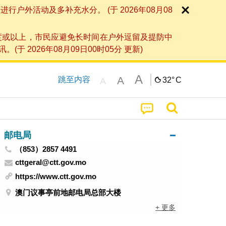
外活动及多补充水分。 (于 2026年08月08
度或以上，市民应避免长时间在户外逗留及提防中
026年08月09日00时05分 更新)
A
A
跳至内容
32°
C
A
邮电局
（853）2857 4491
cttgeral@ctt.gov.mo
https://www.ctt.gov.mo
澳门议事亭前地邮电局总部大楼
+ 更多