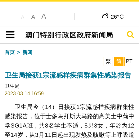
A
C
A
26°
A
搜寻
目录
首页
新闻
繁
简
PT
卫生局接获1宗流感样疾病群集性感染报告
卫生局
2023-03-14 16:59
卫生局今（14）日接获1宗流感样疾病群集性
感染报告，位于士多鸟拜斯大马路的高美士中葡中
学SG1A班，共8名学生不适，5男3女，年龄为12
至14岁，从3月11日起出现发热及咳嗽等上呼吸道