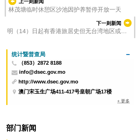
上一则新闻
林茂塘临时休憩区沙池因护养暂停开放一天
下一则新闻
明（14）日起有香港旅居史但无台湾地区或外
国旅居史人士 毋须经人工专道离境前往内地
统计暨普查局
（853）2872 8188
info@dsec.gov.mo
http://www.dsec.gov.mo
澳门宋玉生广场411-417号皇朝广场17楼
+ 更多
部门新闻