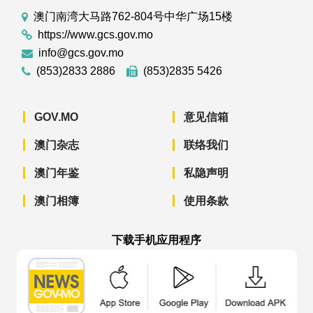
澳门南湾大马路762-804号中华广场15楼
https://www.gcs.gov.mo
info@gcs.gov.mo
(853)2833 2886
(853)2835 5426
GOV.MO
意见信箱
澳门杂志
联络我们
澳门年鉴
私隐声明
澳门相簿
使用条款
下载手机应用程序
澳门政府新闻 APP - App Store 下载
澳门政府新闻 APP - Googl
澳门政府新闻 