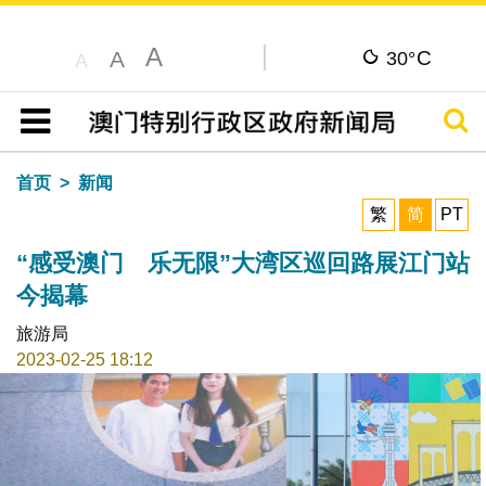
A
C
A
30°
A
搜寻
目录
首页
新闻
繁
简
PT
“感受澳门 乐无限”大湾区巡回路展江门站
今揭幕
旅游局
2023-02-25 18:12