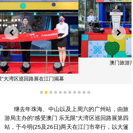
上一则
下一
澳门旅游局局长文绮华致开幕辞
1
2
3
4
5
6
7
8
9
10
11
继去年珠海、中山以及上周六的广州站，由旅
游局主办的“感受澳门 乐无限”大湾区巡回路展第四
站，于今明(25及26日)两天在江门市举行，以大篷