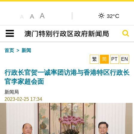
A
C
A
32°
A
搜寻
目录
首页
新闻
繁
简
PT
EN
行政长官贺一诚率团访港与香港特区行政长
官李家超会面
新闻局
2023-02-25 17:34