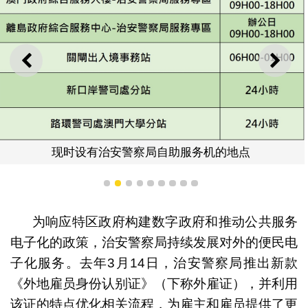
上一则
下一
现时设有治安警察局自助服务机的地点
1
2
3
4
5
6
7
8
9
为响应特区政府构建数字政府和推动公共服务
电子化的政策，治安警察局持续发展对外的便民电
子化服务。去年3月14日，治安警察局推出新款
《外地雇员身份认别证》（下称外雇证），并利用
该证的特点优化相关流程，为雇主和雇员提供了更