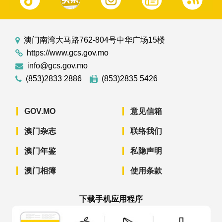
澳门南湾大马路762-804号中华广场15楼
https://www.gcs.gov.mo
info@gcs.gov.mo
(853)2833 2886
(853)2835 5426
GOV.MO
意见信箱
澳门杂志
联络我们
澳门年鉴
私隐声明
澳门相簿
使用条款
下载手机应用程序
澳门政府新闻 APP - App Store 下载
澳门政府新闻 APP - Googl
澳门政府新闻 