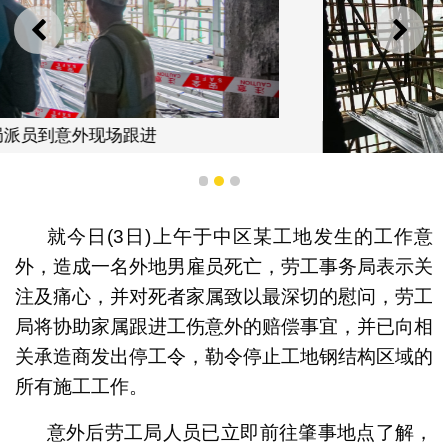
上一则
下一
1
2
3
就今日(3日)上午于中区某工地发生的工作意
外，造成一名外地男雇员死亡，劳工事务局表示关
注及痛心，并对死者家属致以最深切的慰问，劳工
局将协助家属跟进工伤意外的赔偿事宜，并已向相
关承造商发出停工令，勒令停止工地钢结构区域的
劳工局派员到意外现场跟进
所有施工工作。
意外后劳工局人员已立即前往肇事地点了解，