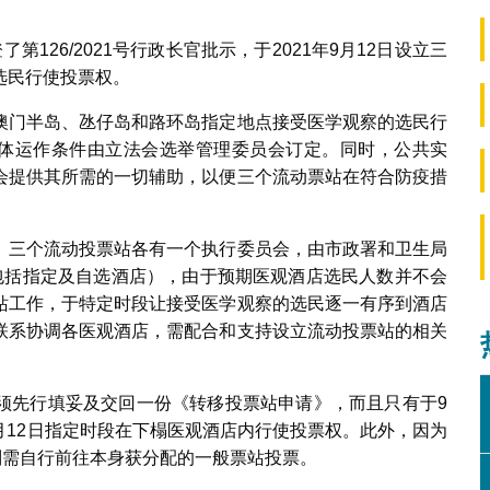
126/2021号行政长官批示，于2021年9月12日设立三
选民行使投票权。
澳门半岛、氹仔岛和路环岛指定地点接受医学观察的选民行
具体运作条件由立法会选举管理委员会订定。同时，公共实
会提供其所需的一切辅助，以便三个流动票站在符合防疫措
。三个流动投票站各有一个执行委员会，由市政署和卫生局
包括指定及自选酒店），由于预期医观酒店选民人数并不会
站工作，于特定时段让接受医学观察的选民逐一有序到酒店
联系协调各医观酒店，需配合和支持设立流动投票站的相关
须先行填妥及交回一份《转移投票站申请》，而且只有于9
9月12日指定时段在下榻医观酒店内行使投票权。此外，因为
则需自行前往本身获分配的一般票站投票。