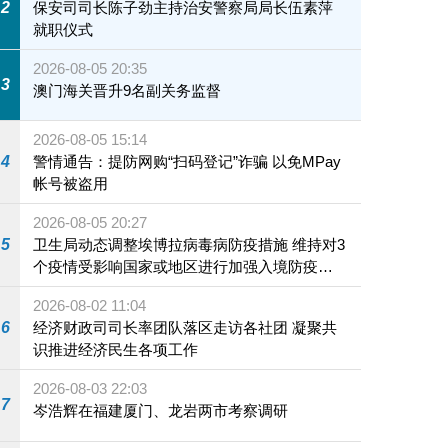
2
保安司司长陈子劲主持治安警察局局长伍素萍
就职仪式
2026-08-05 20:35
3
澳门海关晋升9名副关务监督
2026-08-05 15:14
4
警情通告：提防网购“扫码登记”诈骗 以免MPay
帐号被盗用
2026-08-05 20:27
5
卫生局动态调整埃博拉病毒病防疫措施 维持对3
个疫情受影响国家或地区进行加强入境防疫措
施
2026-08-02 11:04
6
经济财政司司长率团队落区走访各社团 凝聚共
识推进经济民生各项工作
2026-08-03 22:03
7
岑浩辉在福建厦门、龙岩两市考察调研