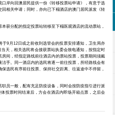
境口岸向回澳居民提供一份《转移投票站申请》，有意于选
交回相关申请；同时，亦向已下榻酒店的澳门居民派发《转
原本获分配的指定投票站转移至下榻医观酒店的流动票站，
将于9月12日或之前收到选管会的投票安排通知，卫生局亦
举日当天，相关选民将会接获票站执委会致电通知，按指定时
店房间，经指定路线前往酒店内的票站投票，投票期间须戴
液洁手。同一酒店内的选民将逐一前往投票，所经路线会有
确保选民有序前往投票、保持社交距离、往返途中不停留，
店职员一般，配有充足防疫设备，同时会按防疫指引进行派
整体投票时间结束后，方会在酒店内即场开箱点票，之后会