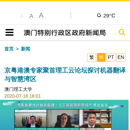
A
C
A
29°
A
搜寻
目录
首页
新闻
繁
简
PT
EN
京粤港澳专家聚首理工云论坛探讨机器翻译
与智慧湾区
澳门理工大学
2020-07-16 16:01