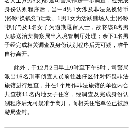
名人士(6男3女)带返司警局作进一步调查，经完成
身份认别程序后，当中4男1女涉及非法兑换货币
(俗称“换钱党”)活动、1男1女为活跃赌场人士(俗称
“扒仔”)及1名女子为逾期逗留人士，故将该8名男
女移送治安警察局出入境管制厅处理；余下1名男
子经完成相关调查及身份认别程序后无可疑，准予
自行离开。
此外，于12月2日早上9时至下午5时，司警局
派出16名刑事侦查人员前往氹仔区针对怀疑非法
旅馆进行巡查，并在1个用作非法旅馆的单位内合
共查获11名内地女子住客，经调查及完成身份认
别程序后无可疑准予离开，而相关住宅单位已被旅
游局查封。