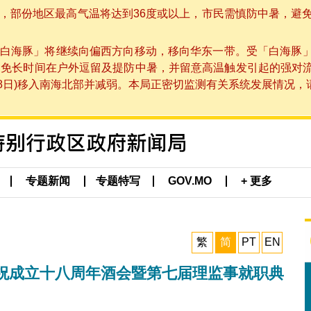
部份地区最高气温将达到36度或以上，市民需慎防中暑，避免在烈
白海豚」将继续向偏西方向移动，移向华东一带。受「白海豚
避免长时间在户外逗留及提防中暑，并留意高温触发引起的强对
8日)移入南海北部并减弱。本局正密切监测有关系统发展情况，请市
专题新闻
专题特写
GOV.MO
+ 更多
繁
简
PT
EN
祝成立十八周年酒会暨第七届理监事就职典