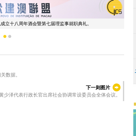
行政长官岑浩辉在民众建澳联盟庆祝成立十八周年
1
2
相关数据。
下一则图片
黄少泽代表行政长官出席社会协调常设委员会全体会议。