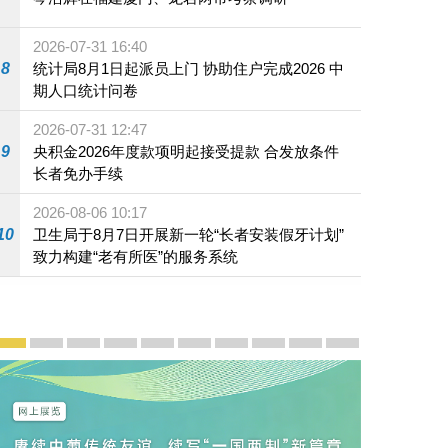
2026-07-31 16:40
8
统计局8月1日起派员上门 协助住户完成2026 中
期人口统计问卷
酒会暨第七届理监事就职典礼上致辞。
2026-07-31 12:47
9
央积金2026年度款项明起接受提款 合发放条件
长者免办手续
2026-08-06 10:17
10
卫生局于8月7日开展新一轮“长者安装假牙计划”
致力构建“老有所医”的服务系统
宣传及推广
赓续中葡传统友谊 续写“一国两制”新篇章 — 澳门“一国
澳门名片集
行政长官岑浩辉11月18日发表2026年施政报
施政特写
澳门特别行政区经济和社会发展第二个五
横琴粤澳深度合作区专题网站
施政小讲堂
走进澳门
澳门相簿2020
《澳门微视