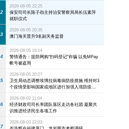
2026-08-05 22:25
2
保安司司长陈子劲主持治安警察局局长伍素萍
就职仪式
2026-08-05 20:35
3
澳门海关晋升9名副关务监督
2026-08-05 15:14
4
警情通告：提防网购“扫码登记”诈骗 以免MPay
帐号被盗用
2026-08-05 20:27
5
卫生局动态调整埃博拉病毒病防疫措施 维持对3
个疫情受影响国家或地区进行加强入境防疫措
施
2026-08-02 11:04
6
经济财政司司长率团队落区走访各社团 凝聚共
识推进经济民生各项工作
2026-08-03 22:03
7
岑浩辉在福建厦门、龙岩两市考察调研