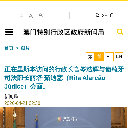
A
C
A
28°
A
搜寻
目录
首页
图片
繁
简
PT
EN
正在里斯本访问的行政长官岑浩辉与葡萄牙
司法部长丽塔·茹迪塞（Rita Alarcão
Júdice）会面。
新闻局
2026-04-21 02:30