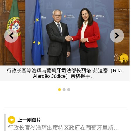
上一则
下一
行政长官岑浩辉与葡萄牙司法部长丽塔·茹迪塞（Rita
Alarcão Júdice）亲切握手。
1
2
3
上一则图片
行政长官岑浩辉出席特区政府在葡萄牙里斯本