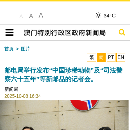
A
C
A
34°
A
搜寻
目录
首页
图片
繁
简
PT
EN
邮电局举行发布“中国珍稀动物”及“司法警
察六十五年”等新邮品的记者会。
新闻局
2025-10-08 16:34