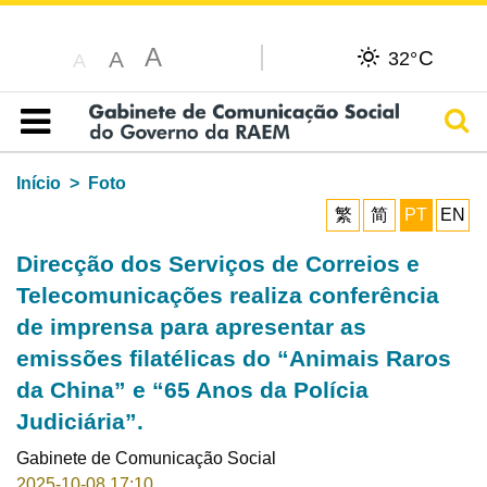
A
C
A
32°
A
Pesq
Índice
Início
Foto
繁
简
PT
EN
Direcção dos Serviços de Correios e
Telecomunicações realiza conferência
de imprensa para apresentar as
emissões filatélicas do “Animais Raros
da China” e “65 Anos da Polícia
Judiciária”.
Gabinete de Comunicação Social
2025-10-08 17:10