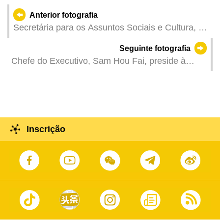
Anterior fotografia
Secretária para os Assuntos Sociais e Cultura, O
Lam, em representação do Chefe do Executivo,
Seguinte fotografia
no jantar comemorativo do 76º aniversário da
Chefe do Executivo, Sam Hou Fai, preside à
implantação da República Popular da China, do
cerimónia de inauguração do Centro de Serviços
26º aniversário da Região Administrativa Especial
da RAEM na Avenida de Venceslau de Morais
de Macau, e do 57º aniversário da Associação
Geral dos Chineses Ultramarinos de Macau.
Inscrição