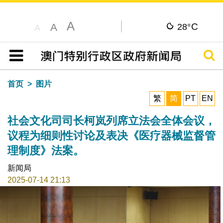
A
C
A
28°
A
搜寻
目录
首页
图片
繁
简
PT
EN
社会文化司司长柯岚列席立法会全体会议，
议程为细则性讨论及表决《医疗器械监督管
理制度》法案。
新闻局
2025-07-14 21:13