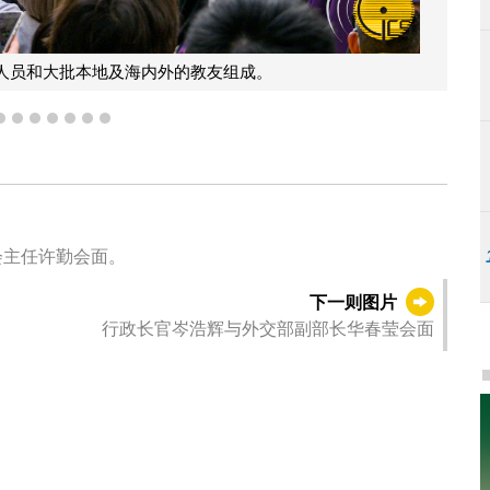
人员和大批本地及海内外的教友组成。
4
5
6
7
8
9
10
会主任许勤会面。
下一则图片
行政长官岑浩辉与外交部副部长华春莹会面