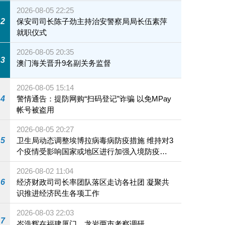
2026-08-05 22:25
2
保安司司长陈子劲主持治安警察局局长伍素萍
就职仪式
2026-08-05 20:35
3
澳门海关晋升9名副关务监督
2026-08-05 15:14
4
警情通告：提防网购“扫码登记”诈骗 以免MPay
帐号被盗用
2026-08-05 20:27
5
卫生局动态调整埃博拉病毒病防疫措施 维持对3
个疫情受影响国家或地区进行加强入境防疫措
施
2026-08-02 11:04
6
经济财政司司长率团队落区走访各社团 凝聚共
识推进经济民生各项工作
2026-08-03 22:03
7
岑浩辉在福建厦门、龙岩两市考察调研