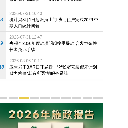
2026-07-31 16:40
8
统计局8月1日起派员上门 协助住户完成2026 中
期人口统计问卷
2026-07-31 12:47
9
央积金2026年度款项明起接受提款 合发放条件
长者免办手续
2026-08-06 10:17
10
卫生局于8月7日开展新一轮“长者安装假牙计划”
致力构建“老有所医”的服务系统
宣传及推广
赓续中葡传统友谊 续写“一国两制”新篇章 — 澳门“一国
澳门名片集
行政长官岑浩辉11月18日发表2026年施政报
施政特写
澳门特别行政区经济和社会发展第二个五
横琴粤澳深度合作区专题网站
施政小讲堂
走进澳门
澳门相簿2020
《澳门微视