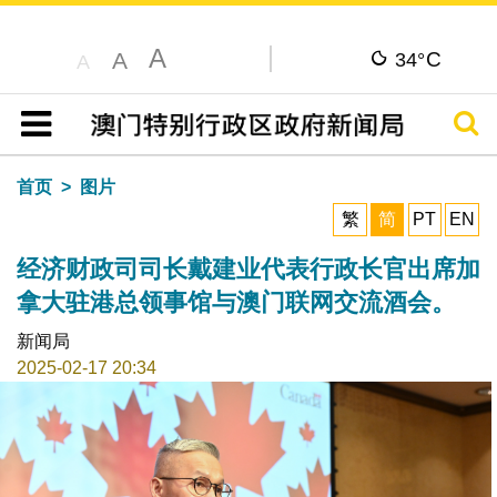
A
C
A
34°
A
搜寻
目录
首页
图片
繁
简
PT
EN
经济财政司司长戴建业代表行政长官出席加
拿大驻港总领事馆与澳门联网交流酒会。
新闻局
2025-02-17 20:34