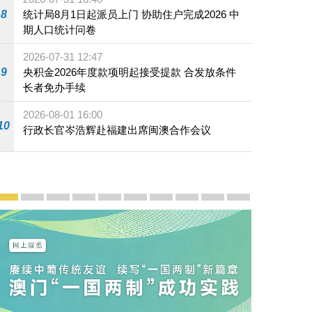
24澳门国际龙舟赛标准龙公开组总决赛主持颁奖礼。
8
统计局8月1日起派员上门 协助住户完成2026 中
期人口统计问卷
2026-07-31 12:47
9
央积金2026年度款项明起接受提款 合发放条件
长者免办手续
2026-08-01 16:00
10
行政长官岑浩辉赴福建出席闽澳合作会议
宣传及推广
赓续中葡传统友谊 续写“一国两制”新篇章 — 澳门“一国
澳门名片集
行政长官岑浩辉11月18日发表2026年施政报
施政特写
澳门特别行政区经济和社会发展第二个五
横琴粤澳深度合作区专题网站
施政小讲堂
走进澳门
澳门相簿2020
《澳门微视