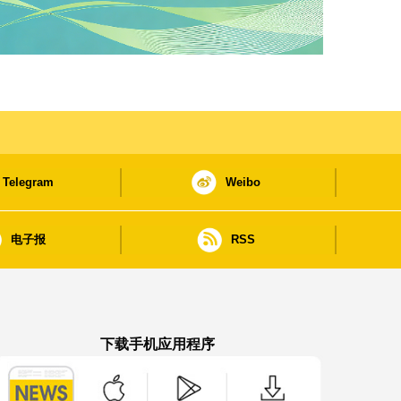
Telegram
Weibo
电子报
RSS
下载手机应用程序
澳门政府新闻 APP - App Store 下载
澳门政府新闻 APP - Google Pla
澳门政府新闻 APP -