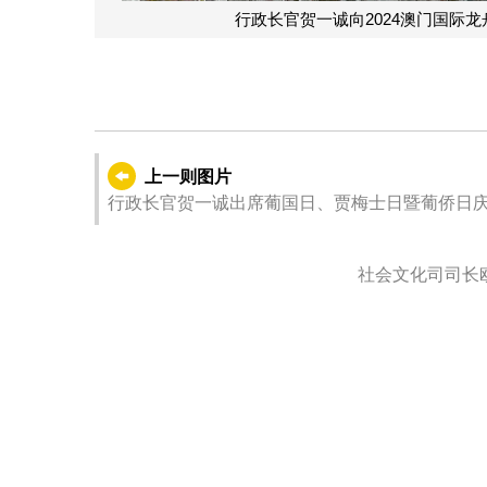
长官贺一诚向2024澳门国际龙舟赛标准龙公开组总决赛冠军颁发大
上一则图片
行政长官贺一诚出席葡国日、贾梅士日暨葡侨日
社会文化司司长