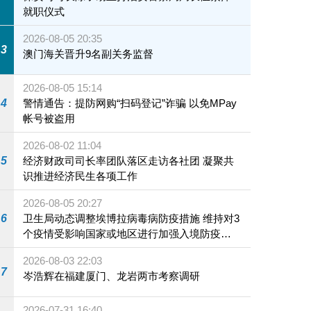
就职仪式
2026-08-05 20:35
3
澳门海关晋升9名副关务监督
2026-08-05 15:14
4
警情通告：提防网购“扫码登记”诈骗 以免MPay
帐号被盗用
2026-08-02 11:04
5
经济财政司司长率团队落区走访各社团 凝聚共
识推进经济民生各项工作
2026-08-05 20:27
6
卫生局动态调整埃博拉病毒病防疫措施 维持对3
个疫情受影响国家或地区进行加强入境防疫措
施
2026-08-03 22:03
7
岑浩辉在福建厦门、龙岩两市考察调研
2026-07-31 16:40