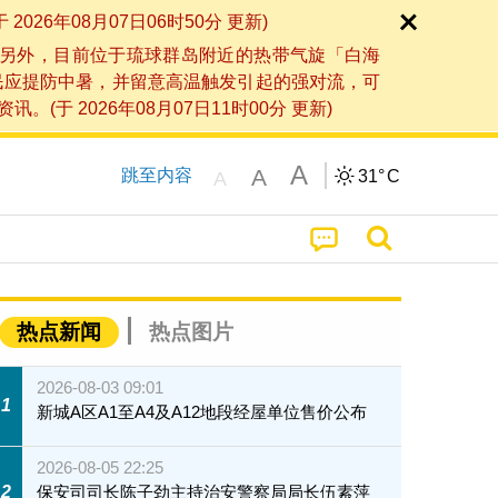
6年08月07日06时50分 更新)
另外，目前位于琉球群岛附近的热带气旋「白海
民应提防中暑，并留意高温触发引起的强对流，可
2026年08月07日11时00分 更新)
A
A
跳至内容
31°
C
A
热点新闻
热点图片
2026-08-03 09:01
1
新城A区A1至A4及A12地段经屋单位售价公布
2026-08-05 22:25
2
保安司司长陈子劲主持治安警察局局长伍素萍