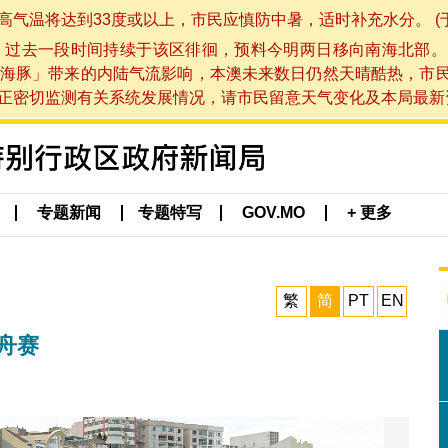
将达到33度或以上，市民应慎防中暑，适时补充水分。 (于 202
，过去一段时间持续于该区徘徊，预料今明两日移向南海北部。
海豚」带来的内陆气流影响，本澳未来数日仍然天晴酷热，市
切监测有关系统发展情况，请市民留意天气变化及本局最新资讯。(于 
专题新闻
专题特写
GOV.MO
+ 更多
繁
简
PT
EN
舟赛