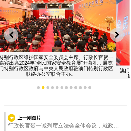
上一则
下一
全委员会主席、行政长官贺一
国家安全教育展”开幕礼，展览
央人民政府驻澳门特别行政区
澳门特别行政区维护国家安
联合主办。
诚在2024年“全民国家
1
2
3
4
5
6
7
8
9
10
11
12
上一则图片
行政长官贺一诚列席立法会全体会议，就政府