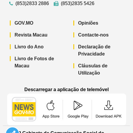
(853)2833 2886
(853)2835 5426
GOV.MO
Opiniões
Revista Macau
Contacte-nos
Livro do Ano
Declaração de
Privacidade
Livro de Fotos de
Macau
Cláusulas de
Utilização
Descarregar a aplicação de telemóvel
Aplicação de telemóvel “Notícias do G
Aplicação de telemóvel “
Aplicação 