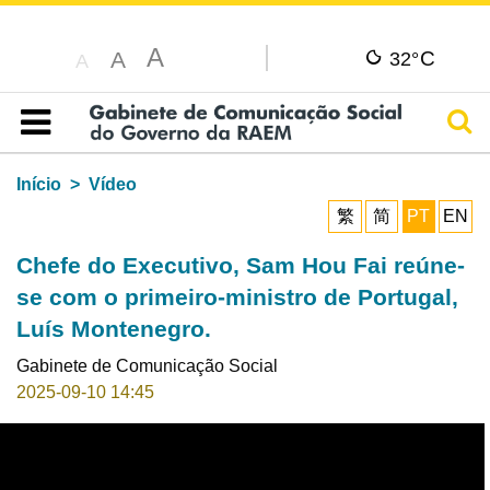
A
C
A
32°
A
Pesq
Índice
Início
Vídeo
繁
简
PT
EN
Chefe do Executivo, Sam Hou Fai reúne-
se com o primeiro-ministro de Portugal,
Luís Montenegro.
Gabinete de Comunicação Social
2025-09-10 14:45