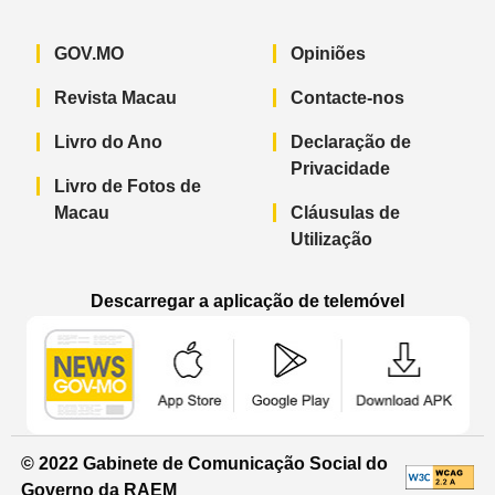
GOV.MO
Opiniões
Revista Macau
Contacte-nos
Livro do Ano
Declaração de
Privacidade
Livro de Fotos de
Macau
Cláusulas de
Utilização
Descarregar a aplicação de telemóvel
Aplicação de telemóvel “Notícias do G
Aplicação de telemóvel “
Aplicação 
© 2022 Gabinete de Comunicação Social do
Governo da RAEM