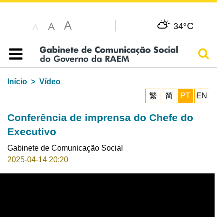
A
C
A
34°
A
Pesq
Índice
Início
Vídeo
繁
简
PT
EN
Conferência de imprensa do Chefe do
Executivo
Gabinete de Comunicação Social
2025-04-14 20:20