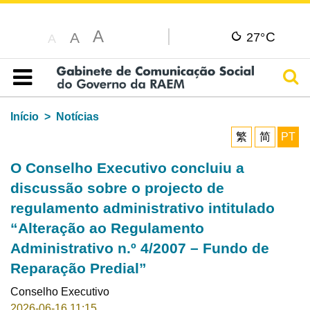
A
C
A
27°
A
Pesq
Índice
Início
Notícias
繁
简
PT
O Conselho Executivo concluiu a
discussão sobre o projecto de
regulamento administrativo intitulado
“Alteração ao Regulamento
Administrativo n.º 4/2007 – Fundo de
Reparação Predial”
Conselho Executivo
2026-06-16 11:15