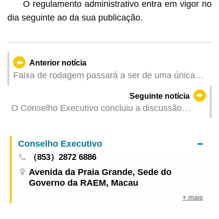
O regulamento administrativo entra em vigor no
dia seguinte ao da sua publicação.
Anterior notícia
Faixa de rodagem passará a ser de uma única
via numa parte do troço da Avenida do Almirante
Seguinte notícia
Lacerda, durante o período entre 17 e 27 de
O Conselho Executivo concluiu a discussão
Junho, em articulação com os trabalhos de
sobre a proposta de lei intitulada “Regime jurídico
reparação urgente do pavimento
de arrendamento e cedência dos espaços
Conselho Executivo
comerciais em edifícios de habitação social”
（853）2872 6886
Avenida da Praia Grande, Sede do
Governo da RAEM, Macau
+ mais