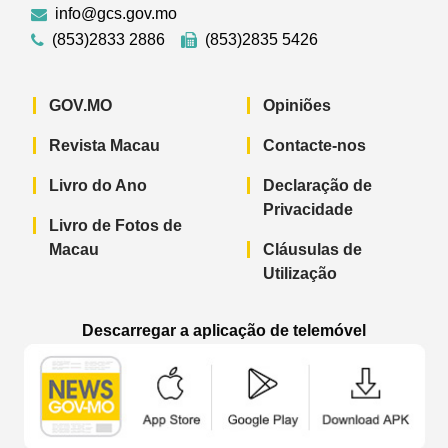
info@gcs.gov.mo
(853)2833 2886
(853)2835 5426
GOV.MO
Opiniões
Revista Macau
Contacte-nos
Livro do Ano
Declaração de
Privacidade
Livro de Fotos de
Macau
Cláusulas de
Utilização
Descarregar a aplicação de telemóvel
Aplicação de telemóvel “Notícias do G
Aplicação de telemóvel “
Aplicação 