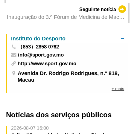
de Macau 2026” – SJM Golden Jubilee arrecada
Seguinte notícia
os títulos das Categorias Open e Mista para
Inauguração do 3.º Fórum de Medicina de Macau
Grandes Embarcações, enquanto a Galaxy Pearl
Foram inaugurados simultaneamente o "Centro
sagra-se campeã na Categoria Senhoras.
de Formação em Emergência Médica" e o
Instituto do Desporto
"Centro de Acidente Vascular Cerebral" para
（853）2858 0762
reforçar o sistema de tratamento de casos
info@sport.gov.mo
urgentes e graves
http://www.sport.gov.mo
Avenida Dr. Rodrigo Rodrigues, n.º 818,
Macau
+ mais
Notícias dos serviços públicos
2026-08-07 16:00