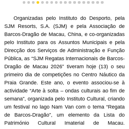
1
2
3
4
5
6
7
8
9
10
11
12
13
14
15
16
17
18
Organizadas pelo Instituto do Desporto, pela
SJM Resorts, S.A. (SJM) e pela Associação de
Barcos-Dragão de Macau, China, e co-organizadas
pelo Instituto para os Assuntos Municipais e pela
Direcção dos Serviços de Administração e Função
Pública, as “SJM Regatas Internacionais de Barcos-
Dragão de Macau 2026” tiveram hoje (13) o seu
primeiro dia de competições no Centro Náutico da
Praia Grande. Este ano, o evento associou-se à
actividade “Arte à solta – ondas culturais ao fim de
semana”, organizada pelo Instituto Cultural, criando
um festival no lago Nam Van com o tema “Regata
de Barcos-Dragão”, um elemento da Lista do
Património Cultural Imaterial de Macau.