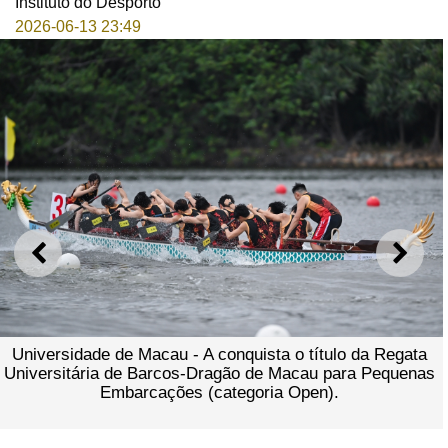
Instituto do Desporto
2026-06-13 23:49
ANTERIOR
SEGU
Universidade de Macau - A conquista o título da Regata
Universitária de Barcos-Dragão de Macau para Pequenas
Embarcações (categoria Open).