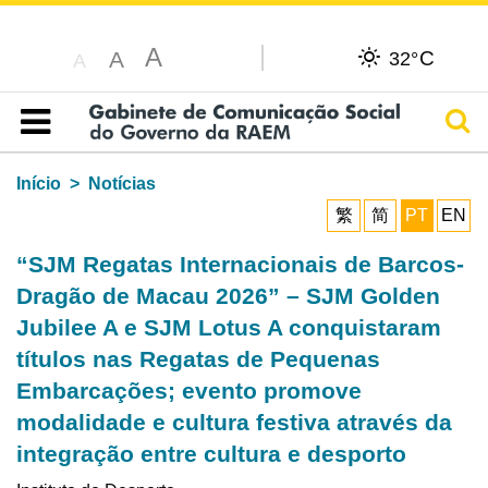
A
C
A
32°
A
Pesq
Índice
Início
Notícias
繁
简
PT
EN
“SJM Regatas Internacionais de Barcos-
Dragão de Macau 2026” – SJM Golden
Jubilee A e SJM Lotus A conquistaram
títulos nas Regatas de Pequenas
Embarcações; evento promove
modalidade e cultura festiva através da
integração entre cultura e desporto