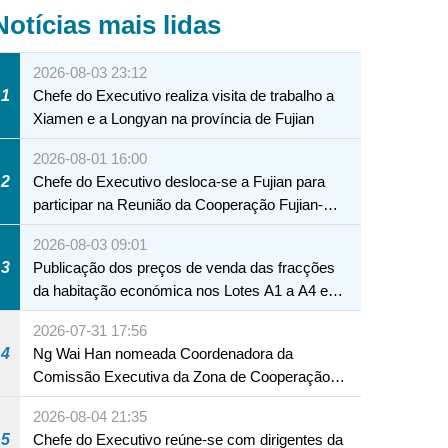
Notícias mais lidas
2026-08-03 23:12
1
Chefe do Executivo realiza visita de trabalho a
Xiamen e a Longyan na província de Fujian
2026-08-01 16:00
2
Chefe do Executivo desloca-se a Fujian para
participar na Reunião da Cooperação Fujian-
Macau
2026-08-03 09:01
3
Publicação dos preços de venda das fracções
da habitação económica nos Lotes A1 a A4 e
A12 da Zona A dos Novos Aterros
2026-07-31 17:56
4
Ng Wai Han nomeada Coordenadora da
Comissão Executiva da Zona de Cooperação
Aprofundada entre Guangdong e Macau em
2026-08-04 21:35
Hengqin
5
Chefe do Executivo reúne-se com dirigentes da