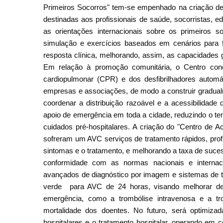
Primeiros Socorros" tem-se empenhado na criação de 
destinadas aos profissionais de saúde, socorristas, 
as orientações internacionais sobre os primeiros s
simulação e exercícios baseados em cenários para fo
resposta clínica, melhorando, assim, as capacidades 
Em relação à promoção comunitária, o Centro con
cardiopulmonar (CPR) e dos desfibrilhadores autom
empresas e associações, de modo a construir gradualm
coordenar a distribuição razoável e a acessibilidad
apoio de emergência em toda a cidade, reduzindo o t
cuidados pré-hospitalares. A criação do "Centro de A
sofreram um AVC serviços de tratamento rápidos, profi
sintomas e o tratamento, e melhorando a taxa de suces
conformidade com as normas nacionais e interna
avançados de diagnóstico por imagem e sistemas de tr
verde para AVC de 24 horas, visando melhorar de
emergência, como a trombólise intravenosa e a tro
mortalidade dos doentes. No futuro, será optimizad
hospitalares e o tratamento hospitalar, operando em 