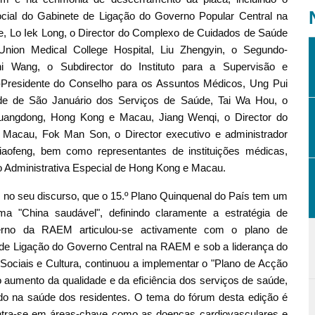
cial do Gabinete de Ligação do Governo Popular Central na
, Lo Iek Long, o Director do Complexo de Cuidados de Saúde
ion Medical College Hospital, Liu Zhengyin, o Segundo-
Wang, o Subdirector do Instituto para a Supervisão e
-Presidente do Conselho para os Assuntos Médicos, Ung Pui
onde de São Januário dos Serviços de Saúde, Tai Wa Hou, o
Guangdong, Hong Kong e Macau, Jiang Wenqi, o Director do
e Macau, Fok Man Son, o Director executivo e administrador
aofeng, bem como representantes de instituições médicas,
o Administrativa Especial de Hong Kong e Macau.
u, no seu discurso, que o 15.º Plano Quinquenal do País tem um
a "China saudável", definindo claramente a estratégia de
verno da RAEM articulou-se activamente com o plano de
 de Ligação do Governo Central na RAEM e sob a liderança do
Sociais e Cultura, continuou a implementar o "Plano de Acção
umento da qualidade e da eficiência dos serviços de saúde,
ado na saúde dos residentes. O tema do fórum desta edição é
centra-se em áreas-chave como as doenças cardiovasculares e