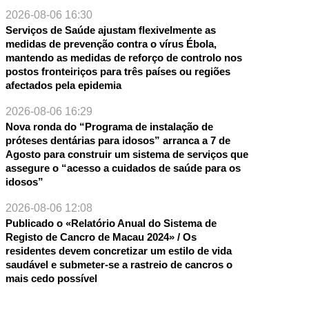
NTE
2026-08-06 16:30
Serviços de Saúde ajustam flexivelmente as
medidas de prevenção contra o vírus Ébola,
mantendo as medidas de reforço de controlo nos
postos fronteiriços para três países ou regiões
afectados pela epidemia
2026-08-06 16:29
Nova ronda do “Programa de instalação de
próteses dentárias para idosos” arranca a 7 de
Agosto para construir um sistema de serviços que
assegure o “acesso a cuidados de saúde para os
idosos”
2026-08-06 12:08
Publicado o «Relatório Anual do Sistema de
Registo de Cancro de Macau 2024» / Os
residentes devem concretizar um estilo de vida
saudável e submeter-se a rastreio de cancros o
mais cedo possível