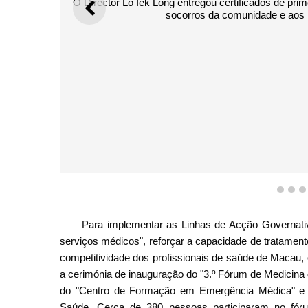
O Director Lo Iek Long entregou certificados de pri
ANTERIOR
socorros da comunidade e aos 
1
2
Para implementar as Linhas de Acção Governati
serviços médicos", reforçar a capacidade de tratament
competitividade dos profissionais de saúde de Macau,
a cerimónia de inauguração do "3.º Fórum de Medicin
do "Centro de Formação em Emergência Médica" e d
Saúde. Cerca de 380 pessoas participaram no fóru