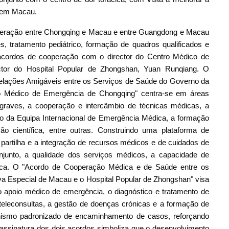
s em Macau.
operação entre Chongqing e Macau e entre Guangdong e Macau
 tratamento pediátrico, formação de quadros qualificados e
u acordos de cooperação com o director do Centro Médico de
tor do Hospital Popular de Zhongshan, Yuan Runqiang. O
lações Amigáveis entre os Serviços de Saúde do Governo da
ro Médico de Emergência de Chongqing" centra-se em áreas
graves, a cooperação e intercâmbio de técnicas médicas, a
o da Equipa Internacional de Emergência Médica, a formação
ão científica, entre outras. Construindo uma plataforma de
 partilha e a integração de recursos médicos e de cuidados de
junto, a qualidade dos serviços médicos, a capacidade de
ica. O "Acordo de Cooperação Médica e de Saúde entre os
a Especial de Macau e o Hospital Popular de Zhongshan" visa
apoio médico de emergência, o diagnóstico e tratamento de
teleconsultas, a gestão de doenças crónicas e a formação de
ismo padronizado de encaminhamento de casos, reforçando
assinatura dos dois acordos simboliza que o desenvolvimento