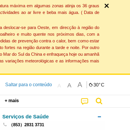
ratura máxima em algumas zonas atinja os 36 graus
tividades ao ar livre e beba mais água. ( Data de
a deslocar-se para Oeste, em direcção à região do
 soalheiro e muito quente nos próximos dias, com a
edidas de prevenção contra o calor, bem como estar
fortes na região durante a tarde e noite. Por outro
 do Mar do Sul da China e enfraqueça hoje ou amanhã
 as variações meteorológicas e as informações mais
A
A
Saltar para o conteúdo
30°
C
A
+ mais
Serviços de Saúde
（853）2831 3731