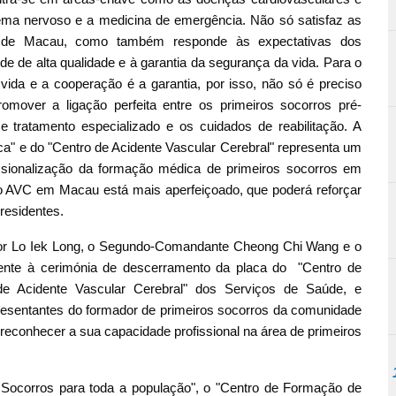
ema nervoso e a medicina de emergência. Não só satisfaz as
o de Macau, como também responde às expectativas dos
e de alta qualidade e à garantia da segurança da vida. Para o
ida e a cooperação é a garantia, por isso, não só é preciso
mover a ligação perfeita entre os primeiros socorros pré-
o e tratamento especializado e os cuidados de reabilitação. A
" e do "Centro de Acidente Vascular Cerebral" representa um
issionalização da formação médica de primeiros socorros em
do AVC em Macau está mais aperfeiçoado, que poderá reforçar
residentes.
ctor Lo Iek Long, o Segundo-Comandante Cheong Chi Wang e o
mente à cerimónia de descerramento da placa do "Centro de
 Acidente Vascular Cerebral" dos Serviços de Saúde, e
presentantes do formador de primeiros socorros da comunidade
reconhecer a sua capacidade profissional na área de primeiros
Socorros para toda a população", o "Centro de Formação de