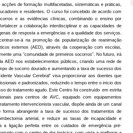
acções de formação multifacetadas, sistemáticas e práticas,
educadores e residentes. O curso foi concebido de acordo com
ocorros e as evidências clínicas, combinando o ensino por
rtalecer a colaboração interdisciplinar e as capacidades de
gerais de resposta a emergências e a qualidade dos serviços.
centrar-se-á na promoção da popularização de reanimação
áticos externos (AED), através da cooperação com escolas,
ente uma "comunidade de primeiros socorros". No futuro, irá
e da AED nos estabelecimentos públicos, criando uma rede de
empo de socorro dourado e aumentando a taxa de sucesso dos
cidente Vascular Cerebral" visa proporcionar aos doentes que
ssionais e padronizados, reduzindo o tempo entre o início dos
so do tratamento agudo. Este Centro foi construído em estrita
cionais para centros de AVC, equipado com equipamentos
atamento intervencionista vascular, dispõe ainda de um canal
 forma abrangente a taxa de sucesso dos tratamentos de
mbectomia arterial, e reduzir as taxas de incapacidade e
a a ligação perfeita entre os cuidados de emergência pré-
conjunto com o centro de dor torácica, com vista a melhorar a