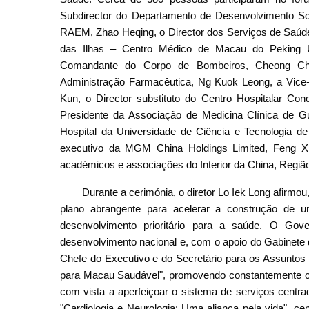
Subdirector do Departamento de Desenvolvimento So
RAEM, Zhao Heqing, o Director dos Serviços de Saúde
das Ilhas – Centro Médico de Macau do Peking Un
Comandante do Corpo de Bombeiros, Cheong Chi 
Administração Farmacêutica, Ng Kuok Leong, a Vice
Kun, o Director substituto do Centro Hospitalar C
Presidente da Associação de Medicina Clínica de 
Hospital da Universidade de Ciência e Tecnologia d
executivo da MGM China Holdings Limited, Feng Xi
académicos e associações do Interior da China, Regiã
Durante a cerimónia, o diretor Lo Iek Long afirmo
plano abrangente para acelerar a construção de um
desenvolvimento prioritário para a saúde. O Go
desenvolvimento nacional e, com o apoio do Gabinete
Chefe do Executivo e do Secretário para os Assuntos 
para Macau Saudável", promovendo constantemente o a
com vista a aperfeiçoar o sistema de serviços centr
"Cardiologia e Neurologia: Uma aliança pela vida", 