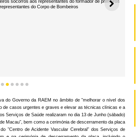
meiros socorros aos representantes do formador de primeiros
SEGUI
representantes do Corpo de Bombeiros
3
4
5
6
7
8
9
va do Governo da RAEM no âmbito de "melhorar o nível dos
o de casos urgentes e graves e elevar as técnicas clínicas e a
 os Serviços de Saúde realizaram no dia 13 de Junho (sábado)
a de Macau", bem como a cerimónia de descerramento da placa
o "Centro de Acidente Vascular Cerebral" dos Serviços de
m e na cerimónia de descerramento da placa, incluindo o