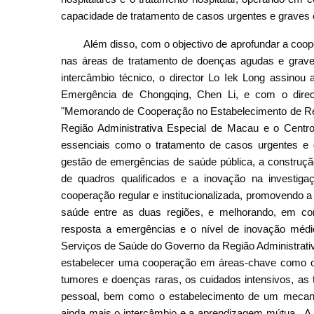
capacidade de tratamento de casos urgentes e grave
Além disso, com o objectivo de aprofundar a co
nas áreas de tratamento de doenças agudas e graves,
intercâmbio técnico, o director Lo Iek Long assino
Emergência de Chongqing, Chen Li, e com o direc
"Memorando de Cooperação no Estabelecimento de Re
Região Administrativa Especial de Macau e o Cent
essenciais como o tratamento de casos urgentes e 
gestão de emergências de saúde pública, a construçã
de quadros qualificados e a inovação na investigaç
cooperação regular e institucionalizada, promovendo a
saúde entre as duas regiões, e melhorando, em con
resposta a emergências e o nível de inovação méd
Serviços de Saúde do Governo da Região Administrativ
estabelecer uma cooperação em áreas-chave como o 
tumores e doenças raras, os cuidados intensivos, as 
pessoal, bem como o estabelecimento de um mecan
ainda mais o intercâmbio e a aprendizagem mútua. A 