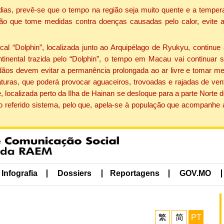
dias, prevê-se que o tempo na região seja muito quente e a tempe
ão que tome medidas contra doenças causadas pelo calor, evite ac
 “Dolphin”, localizada junto ao Arquipélago de Ryukyu, continue 
ntinental trazida pelo “Dolphin”, o tempo em Macau vai continuar
dãos devem evitar a permanência prolongada ao ar livre e tomar m
ras, que poderá provocar aguaceiros, trovoadas e rajadas de vento 
, localizada perto da Ilha de Hainan se desloque para a parte Norte
o referido sistema, pelo que, apela-se à população que acompanhe
Infografia
Dossiers
Reportagens
GOV.MO
繁
简
PT