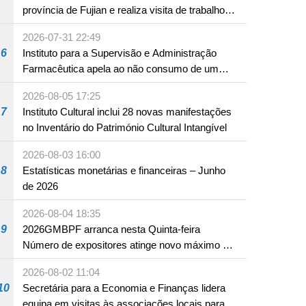
província de Fujian e realiza visita de trabalho
em Fuzhou
2026-07-31 22:49
6
Instituto para a Supervisão e Administração
Farmacêutica apela ao não consumo de um
produto com substâncias medicamentosas
2026-08-05 17:25
ocidentais
7
Instituto Cultural inclui 28 novas manifestações
no Inventário do Património Cultural Intangível
2026-08-03 16:00
8
Estatísticas monetárias e financeiras – Junho
de 2026
2026-08-04 18:35
9
2026GMBPF arranca nesta Quinta-feira
Número de expositores atinge novo máximo em
18 anos
2026-08-02 11:04
10
Secretária para a Economia e Finanças lidera
equipa em visitas às associações locais para