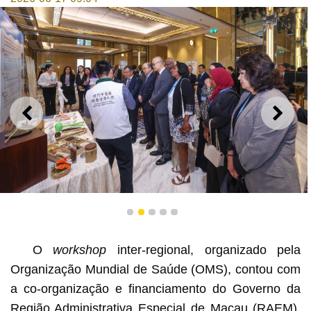
ANTERIOR
SEGU
O Embaixador de Promoção da Saúde através da
1
2
3
4
5
Medicina Tradicional Chinesa de Macau apresentou
produtos da Medicina Tradicional Chinesa e a cultura da
ingredientes medicinais chineses processados a
O
workshop
inter-regional, organizado pela
formandos da OMS na área da exposição interactiva
Organização Mundial de Saúde (OMS), contou com
a co-organização e financiamento do Governo da
Região Administrativa Especial de Macau (RAEM),