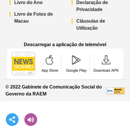
Livro do Ano
Declaração de
Privacidade
Livro de Fotos de
Macau
Cláusulas de
Utilização
Descarregar a aplicação de telemóvel
Aplicação de telemóvel “Notícias do G
Aplicação de telemóvel “
Aplicação 
© 2022 Gabinete de Comunicação Social do
Governo da RAEM