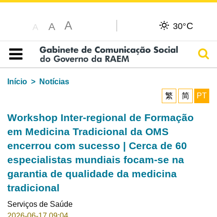
A
C
A
30°
A
Pesq
Índice
Início
Notícias
繁
简
PT
Workshop Inter-regional de Formação
em Medicina Tradicional da OMS
encerrou com sucesso | Cerca de 60
especialistas mundiais focam-se na
garantia de qualidade da medicina
tradicional
Serviços de Saúde
2026-06-17 09:04