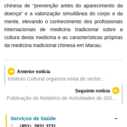
chinesa de “prevenção antes do aparecimento da
doença” e a valorização simultânea do corpo e da
mente, elevando o conhecimento dos profissionais
internacionais de medicina tradicional sobre a
cultura desta medicina e as características próprias
da medicina tradicional chinesa em Macau.
Anterior notícia
Instituto Cultural organiza visita do sector
cinematográfico e televisivo à Zona de
Seguinte notícia
Cooperação a fim de explorar novas
Publicação do Relatório de Actividades de 2025
oportunidades da “Sinergia Macau–Hengqin”
do Comissariado contra a Corrupção de Macau
entre a IA e a indústria de micro-séries”
no Boletim Oficial da RAEM
Serviços de Saúde
（853）2831 3731