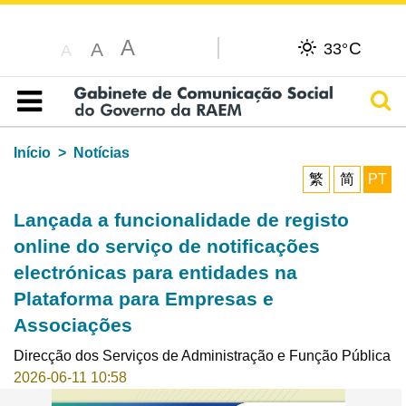
A
C
A
33°
A
Pesq
Índice
Início
Notícias
繁
简
PT
Lançada a funcionalidade de registo
online do serviço de notificações
electrónicas para entidades na
Plataforma para Empresas e
Associações
Direcção dos Serviços de Administração e Função Pública
2026-06-11 10:58