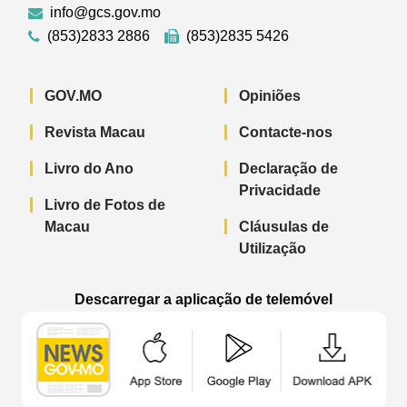
info@gcs.gov.mo
(853)2833 2886
(853)2835 5426
GOV.MO
Opiniões
Revista Macau
Contacte-nos
Livro do Ano
Declaração de
Privacidade
Livro de Fotos de
Macau
Cláusulas de
Utilização
Descarregar a aplicação de telemóvel
Aplicação de telemóvel “Notícias do G
Aplicação de telemóvel “
Aplicação 