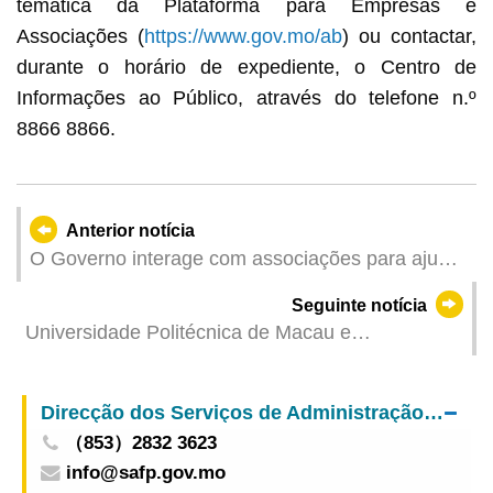
temática da Plataforma para Empresas e
Associações (
https://www.gov.mo/ab
) ou contactar,
durante o horário de expediente, o Centro de
Informações ao Público, através do telefone n.º
8866 8866.
Anterior notícia
O Governo interage com associações para ajudar
os residentes dos bairros comunitários a obterem
Seguinte notícia
informações sobre o Plano de Comparticipação
Universidade Politécnica de Macau e
Pecuniária
Universidade de Coimbra assinam acordo de
cooperação sobre o desenvolvimento do Campus
Direcção dos Serviços de Administração e Função Pública
Global Conjunto na Zona de Cooperação
（853）2832 3623
Aprofundada entre Guangdong e Macau em
info@safp.gov.mo
Hengqin