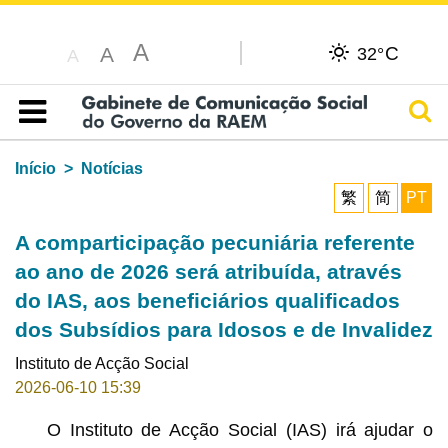
A
C
A
32°
A
Pesq
Índice
Início
Notícias
繁
简
PT
A comparticipação pecuniária referente
ao ano de 2026 será atribuída, através
do IAS, aos beneficiários qualificados
dos Subsídios para Idosos e de Invalidez
Instituto de Acção Social
2026-06-10 15:39
O Instituto de Acção Social (IAS) irá ajudar o