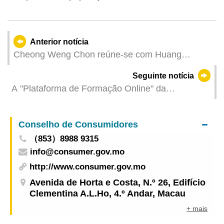
Anterior notícia
Cheong Weng Chon reúne-se com Huang
Chuping, Director do Comité Permanente da
Seguinte notícia
Assembleia Popular da Província de Guangdong
A "Plataforma de Formação Online" da
Associação de Supervisores de Seguros
Lusófonos entrou, oficialmente, em
Conselho de Consumidores
funcionamento
（853）8988 9315
info@consumer.gov.mo
http://www.consumer.gov.mo
Avenida de Horta e Costa, N.º 26, Edifício
Clementina A.L.Ho, 4.º Andar, Macau
+ mais