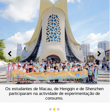
ANTERIOR
SEGU
Os estudantes de Macau, de Hengqin e de Shenzhen
participaram na actividade de experimentação de
consumo.