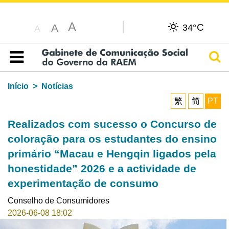
A
C
A
34°
A
Pesq
Índice
Início
Notícias
繁
简
PT
Realizados com sucesso o Concurso de
coloração para os estudantes do ensino
primário “Macau e Hengqin ligados pela
honestidade” 2026 e a actividade de
experimentação de consumo
Conselho de Consumidores
2026-06-08 18:02