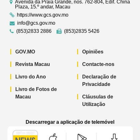
Avenida da Praia Grande, nos. 762-804, Edif. China
Plaza, 15.º andar, Macau
https://www.gcs.gov.mo
info@gcs.gov.mo
(853)2833 2886
(853)2835 5426
GOV.MO
Opiniões
Revista Macau
Contacte-nos
Livro do Ano
Declaração de
Privacidade
Livro de Fotos de
Macau
Cláusulas de
Utilização
Descarregar a aplicação de telemóvel
Aplicação de telemóvel “Notícias do G
Aplicação de telemóvel “
Aplicação 