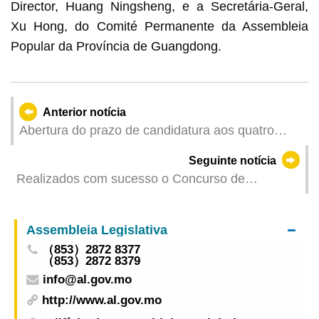
Director, Huang Ningsheng, e a Secretária-Geral,
Xu Hong, do Comité Permanente da Assembleia
Popular da Província de Guangdong.
Anterior notícia
Abertura do prazo de candidatura aos quatro
planos de concessão de apoio financeiro, da
Seguinte notícia
Fundação Macau, a partir de 15 de Junho
Realizados com sucesso o Concurso de
coloração para os estudantes do ensino primário
“Macau e Hengqin ligados pela honestidade”
Assembleia Legislativa
2026 e a actividade de experimentação de
（853）2872 8377
consumo
（853）2872 8379
info@al.gov.mo
http://www.al.gov.mo