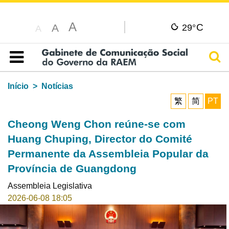
A
C
A
29°
A
Pesq
Índice
Início
Notícias
繁
简
PT
Cheong Weng Chon reúne-se com
Huang Chuping, Director do Comité
Permanente da Assembleia Popular da
Província de Guangdong
Assembleia Legislativa
2026-06-08 18:05