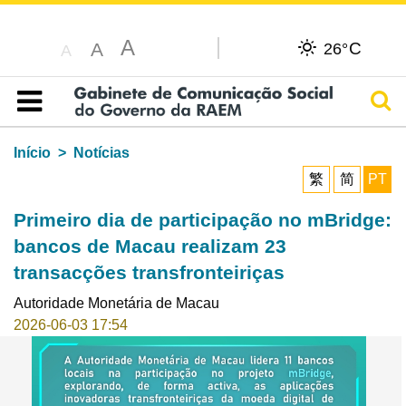
A
C
A
26°
A
Pesq
Índice
Início
Notícias
繁
简
PT
Primeiro dia de participação no mBridge:
bancos de Macau realizam 23
transacções transfronteiriças
Autoridade Monetária de Macau
2026-06-03 17:54