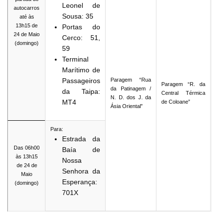
Leonel de
autocarros
Sousa: 35
até às
13h15 de
Portas do
24 de Maio
Cerco: 51,
(domingo)
59
Terminal
Marítimo de
Passageiros
Paragem “Rua
Paragem “R. da
da Patinagem /
da Taipa:
Central Térmica
N. D. dos J. da
MT4
de Coloane”
Ásia Oriental”
Para:
Estrada da
Das 06h00
Baía de
às 13h15
Nossa
de 24 de
Senhora da
Maio
Esperança:
(domingo)
701X