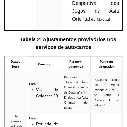
Desportiva dos
Jogos da Ásia
Oriental
de Macau)
Tabela 2:
Ajustamentos provisórios nos
serviços de autocarros
Data e
Paragem
Paragem
Carreira
hora
suspensa
alternativa
Paragens
Paragens “Cotai
“Jogos da Ásia
Para:
Leste / Wynn
Oriental / Centro
Vila de
Palace” e “Est. F.
de Bowling” e “N.
de Lótus /
Coloane: 50
D. dos J. da Ásia
Rotunda F. de
Oriental de
Lótus-1”
Macau”
Da
Para:
primeira
Rotunda de
partida de