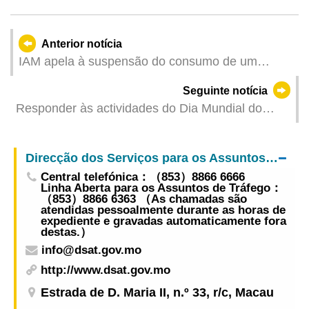
Anterior notícia
IAM apela à suspensão do consumo de um
produto de carne suína desidratada e desfiada
Seguinte notícia
pré-embalado
Responder às actividades do Dia Mundial do
Ambiente de 5 de Junho, a realizar em Macau, e
praticar actos ambientais de redução de carbono
Direcção dos Serviços para os Assuntos de Tráfego
para tornar a cidade mais verde
Central telefónica：（853）8866 6666
Linha Aberta para os Assuntos de Tráfego：
（853）8866 6363 （As chamadas são
atendidas pessoalmente durante as horas de
expediente e gravadas automaticamente fora
destas.）
info@dsat.gov.mo
http://www.dsat.gov.mo
Estrada de D. Maria II, n.º 33, r/c, Macau