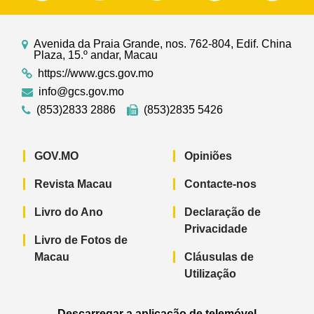
Avenida da Praia Grande, nos. 762-804, Edif. China
Plaza, 15.º andar, Macau
https://www.gcs.gov.mo
info@gcs.gov.mo
(853)2833 2886
(853)2835 5426
GOV.MO
Opiniões
Revista Macau
Contacte-nos
Livro do Ano
Declaração de
Privacidade
Livro de Fotos de
Macau
Cláusulas de
Utilização
Descarregar a aplicação de telemóvel