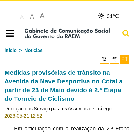
A
C
A
31°
A
Pesq
Índice
Início
Notícias
繁
简
PT
Medidas provisórias de trânsito na
Avenida da Nave Desportiva no Cotai a
partir de 23 de Maio devido à 2.ª Etapa
do Torneio de Ciclismo
Direcção dos Serviço para os Assuntos de Tráfego
2026-05-21 12:52
Em articulação com a realização da 2.ª Etapa