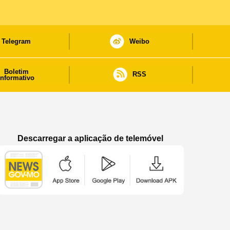
Telegram
Weibo
Boletim
RSS
informativo
Descarregar a aplicação de telemóvel
Aplicação de telemóvel “Notícias do Governo
Aplicação de telemóvel “Notícia
Aplicação de telem