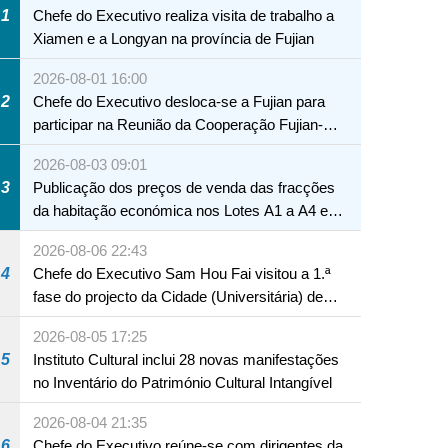
1
Chefe do Executivo realiza visita de trabalho a
Xiamen e a Longyan na província de Fujian
2026-08-01 16:00
2
Chefe do Executivo desloca-se a Fujian para
participar na Reunião da Cooperação Fujian-
Macau
2026-08-03 09:01
3
Publicação dos preços de venda das fracções
da habitação económica nos Lotes A1 a A4 e
A12 da Zona A dos Novos Aterros
2026-08-06 22:43
4
Chefe do Executivo Sam Hou Fai visitou a 1.ª
fase do projecto da Cidade (Universitária) de
Educação Internacional de Macau e Hengqin
2026-08-05 17:25
5
Instituto Cultural inclui 28 novas manifestações
no Inventário do Património Cultural Intangível
2026-08-04 21:35
6
Chefe do Executivo reúne-se com dirigentes da