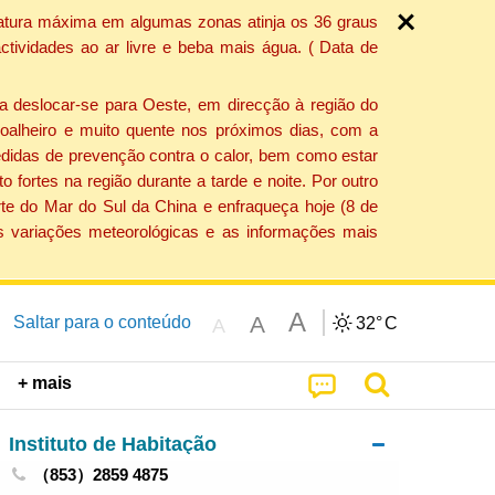
ratura máxima em algumas zonas atinja os 36 graus
tividades ao ar livre e beba mais água. ( Data de
a deslocar-se para Oeste, em direcção à região do
 soalheiro e muito quente nos próximos dias, com a
edidas de prevenção contra o calor, bem como estar
fortes na região durante a tarde e noite. Por outro
rte do Mar do Sul da China e enfraqueça hoje (8 de
s variações meteorológicas e as informações mais
A
A
Saltar para o conteúdo
32°
C
A
+ mais
Instituto de Habitação
（853）2859 4875