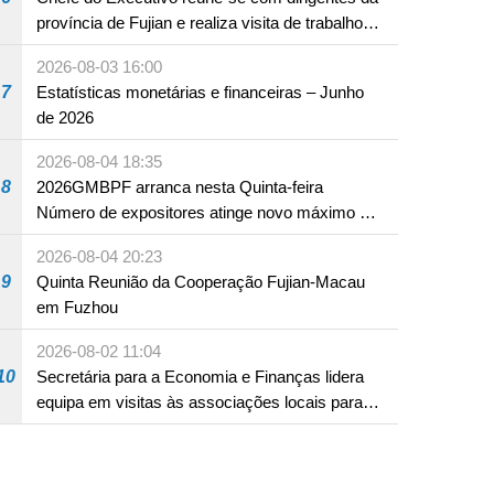
província de Fujian e realiza visita de trabalho
em Fuzhou
2026-08-03 16:00
7
Estatísticas monetárias e financeiras – Junho
de 2026
2026-08-04 18:35
8
2026GMBPF arranca nesta Quinta-feira
Número de expositores atinge novo máximo em
18 anos
2026-08-04 20:23
9
Quinta Reunião da Cooperação Fujian-Macau
em Fuzhou
2026-08-02 11:04
10
Secretária para a Economia e Finanças lidera
equipa em visitas às associações locais para
consolidar consensos e promover os trabalhos
nas áreas económica e social