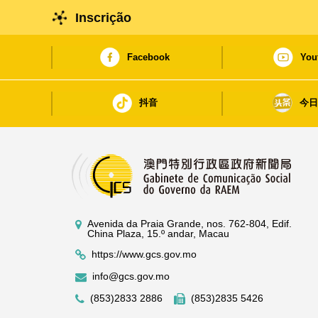
Inscrição
Facebook
You
抖音
今
Avenida da Praia Grande, nos. 762-804, Edif.
China Plaza, 15.º andar, Macau
https://www.gcs.gov.mo
info@gcs.gov.mo
(853)2833 2886
(853)2835 5426