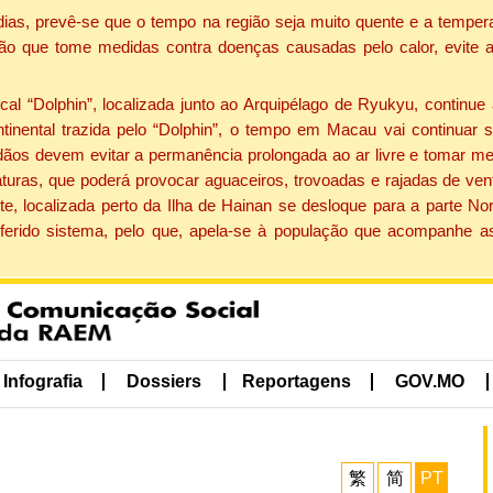
dias, prevê-se que o tempo na região seja muito quente e a tempe
ão que tome medidas contra doenças causadas pelo calor, evite ac
 “Dolphin”, localizada junto ao Arquipélago de Ryukyu, continue 
ntinental trazida pelo “Dolphin”, o tempo em Macau vai continuar
dãos devem evitar a permanência prolongada ao ar livre e tomar m
ras, que poderá provocar aguaceiros, trovoadas e rajadas de vento 
e, localizada perto da Ilha de Hainan se desloque para a parte No
ferido sistema, pelo que, apela-se à população que acompanhe a
Infografia
Dossiers
Reportagens
GOV.MO
繁
简
PT