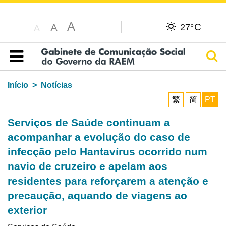
A
C
A
27°
A
Pesq
Índice
Início
Notícias
繁
简
PT
Serviços de Saúde continuam a
acompanhar a evolução do caso de
infecção pelo Hantavírus ocorrido num
navio de cruzeiro e apelam aos
residentes para reforçarem a atenção e
precaução, aquando de viagens ao
exterior