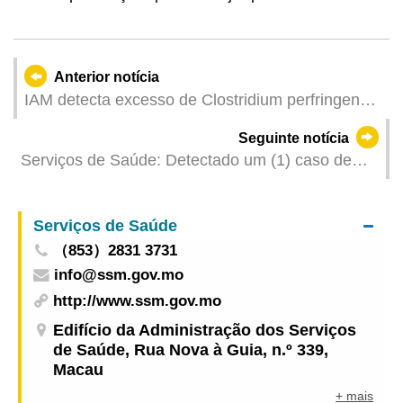
Anterior notícia
IAM detecta excesso de Clostridium perfringens
em amostra de prato de arroz num
Seguinte notícia
estabelecimento de comida e manda suspender a
Serviços de Saúde: Detectado um (1) caso de
sua venda
infecção colectiva de gripe
Serviços de Saúde
（853）2831 3731
info@ssm.gov.mo
http://www.ssm.gov.mo
Edifício da Administração dos Serviços
de Saúde, Rua Nova à Guia, n.º 339,
Macau
+ mais