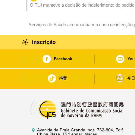
O TUI manteve a decisão de indeferimento do pedido 
não ser relevante para Macau
Serviços de Saúde acompanham o caso de infecção pe
Apelando aos residentes para prestarem mais atençã
Inscrição
Facebook
You
抖音
今
Avenida da Praia Grande, nos. 762-804, Edif.
China Plaza, 15.º andar, Macau