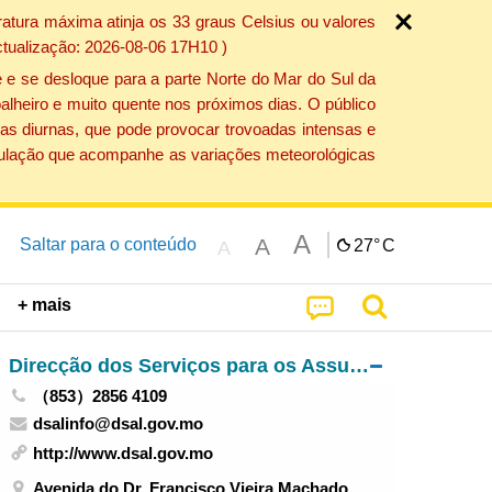
atura máxima atinja os 33 graus Celsius ou valores
ctualização: 2026-08-06 17H10 )
 e se desloque para a parte Norte do Mar do Sul da
alheiro e muito quente nos próximos dias. O público
as diurnas, que pode provocar trovoadas intensas e
população que acompanhe as variações meteorológicas
A
A
Saltar para o conteúdo
27°
C
A
+ mais
Direcção dos Serviços para os Assuntos Laborais
（853）2856 4109
dsalinfo@dsal.gov.mo
http://www.dsal.gov.mo
Avenida do Dr. Francisco Vieira Machado,