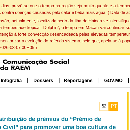
dias, prevê-se que o tempo na região seja muito quente e a temper
 contra doenças causadas pelo calor e beba mais água. ( Data de a
, actualmente, localizada perto da Ilha de Hainan se intensifique
a tempestade tropical “Dolphin”, o tempo em Macau vai continuar so
atenção à forte convecção desencadeada pelas elevadas temperatur
 monitorizar a evolução do referido sistema, pelo que, apela-se à 
 2026-08-07 00H05 )
Infografia
Dossiers
Reportagens
GOV.MO
繁
PT
atribuição de prémios do “Prémio de
 Civil” para promover uma boa cultura de