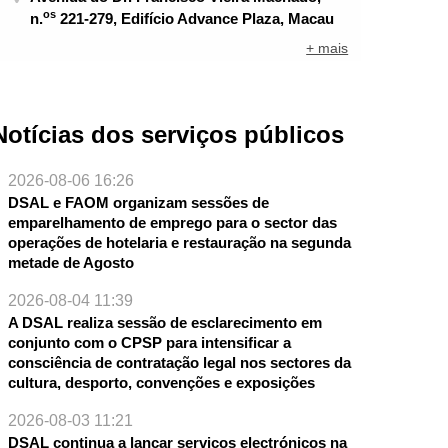
os
n.
221-279, Edifício Advance Plaza, Macau
+ mais
Notícias dos serviços públicos
2026-08-06 16:26
DSAL e FAOM organizam sessões de
emparelhamento de emprego para o sector das
operações de hotelaria e restauração na segunda
metade de Agosto
2026-08-04 11:39
A DSAL realiza sessão de esclarecimento em
conjunto com o CPSP para intensificar a
consciência de contratação legal nos sectores da
NTE
cultura, desporto, convenções e exposições
2026-08-03 11:21
DSAL continua a lançar serviços electrónicos na