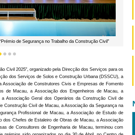
em grupo do evento
1
2
3
4
o Civil 2025”, organizado pela Direcção dos Serviços para os
ecção dos Serviços de Solos e Construção Urbana (DSSCU), a
a Associação de Construtores Civis e Empresas de Fomento
ios de Macau, a Associação dos Engenheiros de Macau, a
a Associação Geral dos Operários da Construção Civil de
de Construção Civil de Macau, a Associação da Segurança na
urança Profissional de Macau, a Associação de Estudo de
ão dos Chefes de Estaleiro de Obras de Macau, a Associação
sas de Consultores de Engenharia de Macau, terminou com
e prémios sido organizados no dia 30 de Abril, no Centro de