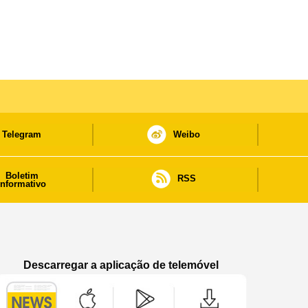
Telegram
Weibo
Boletim
RSS
informativo
Descarregar a aplicação de telemóvel
Aplicação de telemóvel “Notícias do Governo
Aplicação de telemóvel “Notícia
Aplicação de telem