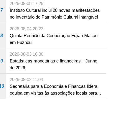
2026-08-05 17:25
ocidentais
7
Instituto Cultural inclui 28 novas manifestações
no Inventário do Património Cultural Intangível
2026-08-04 20:23
8
Quinta Reunião da Cooperação Fujian-Macau
em Fuzhou
2026-08-03 16:00
9
Estatísticas monetárias e financeiras – Junho
de 2026
2026-08-02 11:04
10
Secretária para a Economia e Finanças lidera
equipa em visitas às associações locais para
consolidar consensos e promover os trabalhos
nas áreas económica e social