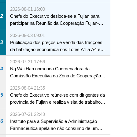
2026-08-01 16:00
2
Chefe do Executivo desloca-se a Fujian para
participar na Reunião da Cooperação Fujian-
Macau
2026-08-03 09:01
3
Publicação dos preços de venda das fracções
da habitação económica nos Lotes A1 a A4 e
A12 da Zona A dos Novos Aterros
2026-07-31 17:56
4
Ng Wai Han nomeada Coordenadora da
Comissão Executiva da Zona de Cooperação
Aprofundada entre Guangdong e Macau em
2026-08-04 21:35
Hengqin
5
Chefe do Executivo reúne-se com dirigentes da
província de Fujian e realiza visita de trabalho
em Fuzhou
2026-07-31 22:49
6
Instituto para a Supervisão e Administração
Farmacêutica apela ao não consumo de um
produto com substâncias medicamentosas