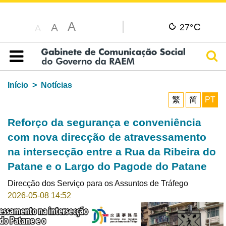
A
C
A
27°
A
Pesq
Índice
Início
Notícias
繁
简
PT
Reforço da segurança e conveniência
com nova direcção de atravessamento
na intersecção entre a Rua da Ribeira do
Patane e o Largo do Pagode do Patane
Direcção dos Serviço para os Assuntos de Tráfego
2026-05-08 14:52