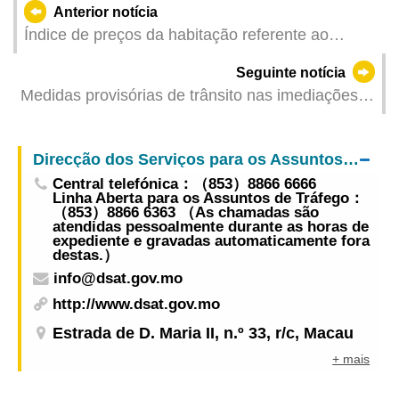
Anterior notícia
Índice de preços da habitação referente ao
primeiro trimestre de 2026
Seguinte notícia
Medidas provisórias de trânsito nas imediações
do Lago Sai Van durante o fim-de-semana para a
2.ª Volta do Campeonato de Corrida de Longa
Direcção dos Serviços para os Assuntos de Tráfego
Distância
Central telefónica：（853）8866 6666
Linha Aberta para os Assuntos de Tráfego：
（853）8866 6363 （As chamadas são
atendidas pessoalmente durante as horas de
expediente e gravadas automaticamente fora
destas.）
info@dsat.gov.mo
http://www.dsat.gov.mo
Estrada de D. Maria II, n.º 33, r/c, Macau
+ mais