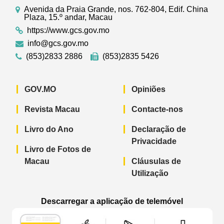
Avenida da Praia Grande, nos. 762-804, Edif. China
Plaza, 15.º andar, Macau
https://www.gcs.gov.mo
info@gcs.gov.mo
(853)2833 2886
(853)2835 5426
GOV.MO
Opiniões
Revista Macau
Contacte-nos
Livro do Ano
Declaração de
Privacidade
Livro de Fotos de
Macau
Cláusulas de
Utilização
Descarregar a aplicação de telemóvel
Aplicação de telemóvel “Notícias do G
Aplicação de telemóvel “
Aplicação 