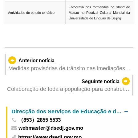
Fotografia dos formandos no
stand
de
Actividades de estudo temático
Macau no Festival Cultural Mundial da
Universidade de Línguas de Beijing
Anterior notícia
Medidas provisórias de trânsito nas imediações
do Lago Sai Van durante o fim-de-semana para a
Seguinte notícia
2.ª Volta do Campeonato de Corrida de Longa
Colaboração de toda a população para construir
Distância
uma linha sólida em Macau para a defesa da
segurança nacional
Direcção dos Serviços de Educação e de Desenvolvimento da Juventude
（853）2855 5533
webmaster@dsedj.gov.mo
https://www.dsedj.gov.mo