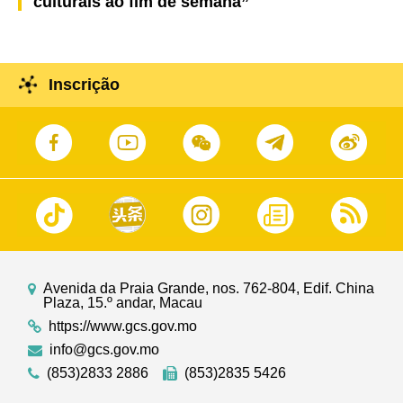
culturais ao fim de semana”
Inscrição
Avenida da Praia Grande, nos. 762-804, Edif. China
Plaza, 15.º andar, Macau
https://www.gcs.gov.mo
info@gcs.gov.mo
(853)2833 2886
(853)2835 5426