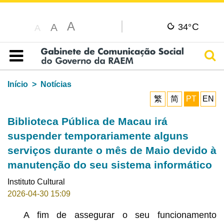
A
C
A
34°
A
Pesq
Índice
Início
Notícias
繁
简
PT
EN
Biblioteca Pública de Macau irá
suspender temporariamente alguns
serviços durante o mês de Maio devido à
manutenção do seu sistema informático
Instituto Cultural
2026-04-30 15:09
A fim de assegurar o seu funcionamento