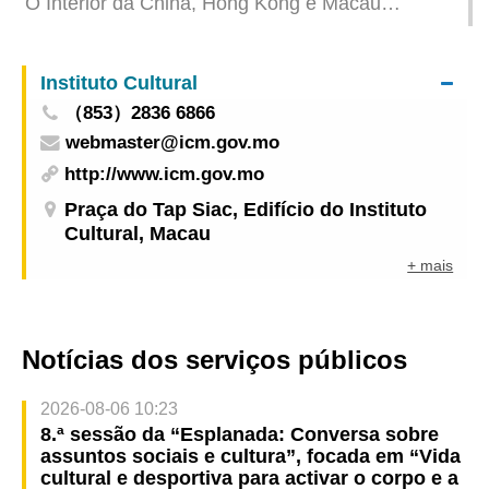
O Interior da China, Hong Kong e Macau
“Comunidade Saudável”, em conjunto das
assinaram quatro acordos de cooperação, no
associações cívicas
sentido de aprofundar o reconhecimento mútuo
Instituto Cultural
dos padrões de aeronavegabilidade e a
（853）2836 6866
cooperação no âmbito do C929
webmaster@icm.gov.mo
http://www.icm.gov.mo
Praça do Tap Siac, Edifício do Instituto
Cultural, Macau
+ mais
Notícias dos serviços públicos
2026-08-06 10:23
8.ª sessão da “Esplanada: Conversa sobre
assuntos sociais e cultura”, focada em “Vida
cultural e desportiva para activar o corpo e a