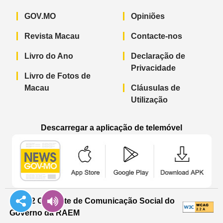
GOV.MO
Opiniões
Revista Macau
Contacte-nos
Livro do Ano
Declaração de
Privacidade
Livro de Fotos de
Macau
Cláusulas de
Utilização
Descarregar a aplicação de telemóvel
Aplicação de telemóvel “Notícias do G
Aplicação de telemóvel “
Aplicação 
© 2022 Gabinete de Comunicação Social do
Governo da RAEM