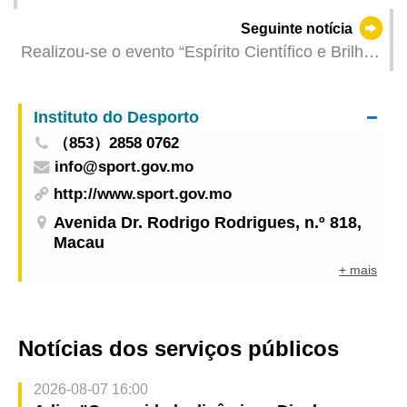
de infecção colectiva de gripe
Seguinte notícia
Realizou-se o evento “Espírito Científico e Brilho
da Juventude - Encontro entre Empresas de
Inovação Científica e Tecnológica de Hangzhou e
Instituto do Desporto
Jovens de Macau 2026” em Macau para
（853）2858 0762
estimular o espírito inovador na exploração
info@sport.gov.mo
científica e tecnológica dos jovens de Macau
http://www.sport.gov.mo
Avenida Dr. Rodrigo Rodrigues, n.º 818,
Macau
+ mais
Notícias dos serviços públicos
2026-08-07 16:00