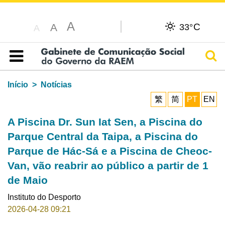
A
C
A
33°
A
Pesq
Índice
Início
Notícias
繁
简
PT
EN
A Piscina Dr. Sun Iat Sen, a Piscina do
Parque Central da Taipa, a Piscina do
Parque de Hác-Sá e a Piscina de Cheoc-
Van, vão reabrir ao público a partir de 1
de Maio
Instituto do Desporto
2026-04-28 09:21