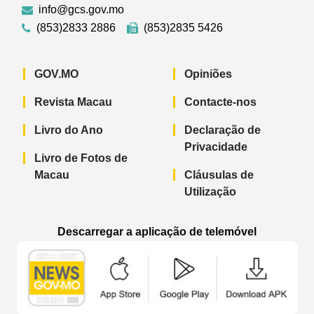
info@gcs.gov.mo
(853)2833 2886
(853)2835 5426
GOV.MO
Opiniões
Revista Macau
Contacte-nos
Livro do Ano
Declaração de
Privacidade
Livro de Fotos de
Macau
Cláusulas de
Utilização
Descarregar a aplicação de telemóvel
Aplicação de telemóvel “Notícias do G
Aplicação de telemóvel “
Aplicação 