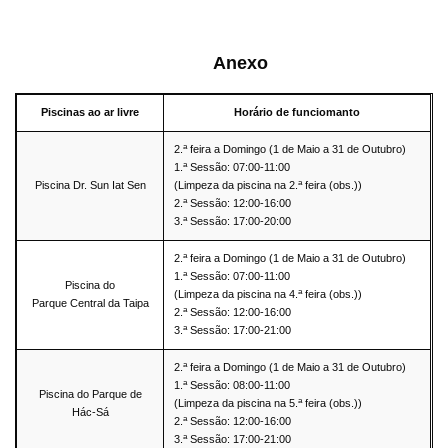
Anexo
Piscinas ao ar livre
Horário de funciomanto
a
2.
feira a Domingo (1 de Maio a 31 de Outubro)
a
1.
Sessão: 07:00-11:00
a
Piscina Dr. Sun Iat Sen
(Limpeza da piscina na 2.
feira (obs.))
a
2.
Sessão: 12:00-16:00
a
3.
Sessão: 17:00-20:00
a
2.
feira a Domingo (1 de Maio a 31 de Outubro)
a
1.
Sessão: 07:00-11:00
Piscina do
a
(Limpeza da piscina na 4.
feira (obs.))
Parque Central da Taipa
a
2.
Sessão: 12:00-16:00
a
3.
Sessão: 17:00-21:00
a
2.
feira a Domingo (1 de Maio a 31 de Outubro)
a
1.
Sessão: 08:00-11:00
Piscina do Parque de
a
(Limpeza da piscina na 5.
feira (obs.))
Hác-Sá
a
2.
Sessão: 12:00-16:00
a
3.
Sessão: 17:00-21:00