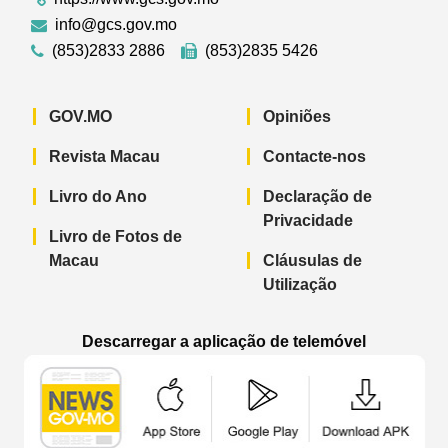
info@gcs.gov.mo
(853)2833 2886
(853)2835 5426
GOV.MO
Opiniões
Revista Macau
Contacte-nos
Livro do Ano
Declaração de
Privacidade
Livro de Fotos de
Macau
Cláusulas de
Utilização
Descarregar a aplicação de telemóvel
Aplicação de telemóvel “Notícias do G
Aplicação de telemóvel “
Aplicação 