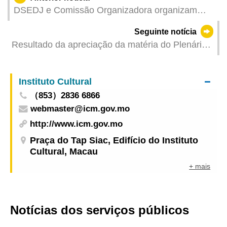
DSEDJ e Comissão Organizadora organizam
uma série de actividades comemorativas do Dia
Seguinte notícia
da Juventude “4 de Maio” para promover o
Resultado da apreciação da matéria do Plenário
espírito de amor pela Pátria e por Macau
de 28 de Abril de 2026
Instituto Cultural
（853）2836 6866
webmaster@icm.gov.mo
http://www.icm.gov.mo
Praça do Tap Siac, Edifício do Instituto
Cultural, Macau
+ mais
Notícias dos serviços públicos