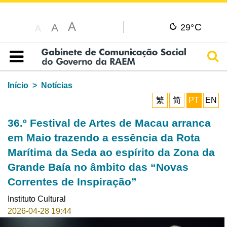
A
C
A
29°
A
Pesq
Índice
Início
Notícias
繁
简
PT
EN
36.º Festival de Artes de Macau arranca
em Maio trazendo a essência da Rota
Marítima da Seda ao espírito da Zona da
Grande Baía no âmbito das “Novas
Correntes de Inspiração”
Instituto Cultural
2026-04-28 19:44