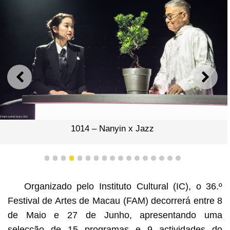
ANTERIOR
SEGU
1014 – Nanyin x Jazz
1
2
3
4
5
6
7
8
9
10
11
12
13
14
15
16
17
Organizado pelo Instituto Cultural (IC), o 36.º
Festival de Artes de Macau (FAM) decorrerá entre 8
de Maio e 27 de Junho, apresentando uma
selecção de 15 programas e 9 actividades do