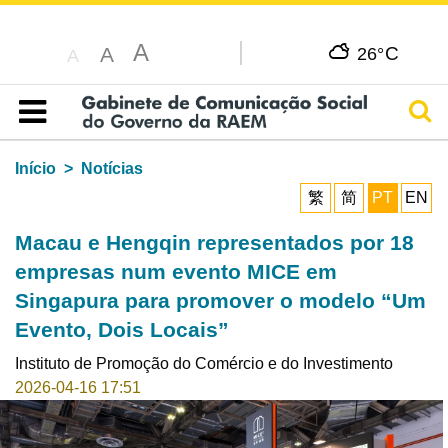
A
C
A
26°
A
Pesq
Índice
Início
Notícias
繁
简
PT
EN
Macau e Hengqin representados por 18
empresas num evento MICE em
Singapura para promover o modelo “Um
Evento, Dois Locais”
Instituto de Promoção do Comércio e do Investimento
2026-04-16 17:51