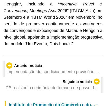
Hengqin”, incluindo a “
Incentive Travel &
Conventions, Meetings Asia
2026” (IT&CM Asia) em
Setembro e a “IBTM World 2026” em Novembro, no
sentido de promover continuamente as vantagens
de convenções e exposições de Macau e Hengqin a
nível global, apoiando a implementação progressiva
do modelo “Um Evento, Dois Locais”.
Anterior notícia
Implementação de condicionamento provisório de
trânsito, a partir do dia 18, nas imediações da
Seguinte notícia
Rotunda do Aeroporto, em articulação com a
CB realizou a cerimónia de tomada de posse da
obra do Túnel da Colina da Taipa Grande
entrada dos novos bombeiros
Instituto de Promoção do Comércio e do Investimento