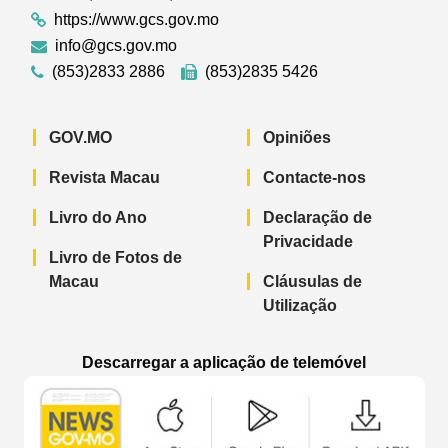
https://www.gcs.gov.mo
info@gcs.gov.mo
(853)2833 2886
(853)2835 5426
GOV.MO
Opiniões
Revista Macau
Contacte-nos
Livro do Ano
Declaração de
Privacidade
Livro de Fotos de
Macau
Cláusulas de
Utilização
Descarregar a aplicação de telemóvel
Aplicação de telemóvel “Notícias do G
Aplicação de telemóvel “
Aplicação 