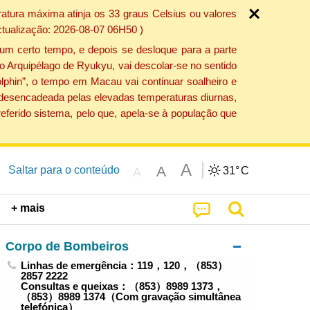
atura máxima atinja os 33 graus Celsius ou valores
ctualização: 2026-08-07 06H50 )
um certo tempo, e depois se desloque para a parte
do Arquipélago de Ryukyu, vai descolar-se no sentido
lphin”, o tempo em Macau vai continuar soalheiro e
o desencadeada pelas elevadas temperaturas diurnas,
eferido sistema, pelo que, apela-se à população que
A
A
Saltar para o conteúdo
31°
C
A
+ mais
Corpo de Bombeiros
Linhas de emergência：119，120，（853）
2857 2222
Consultas e queixas：（853）8989 1373，
（853）8989 1374（Com gravação simultânea
telefónica）