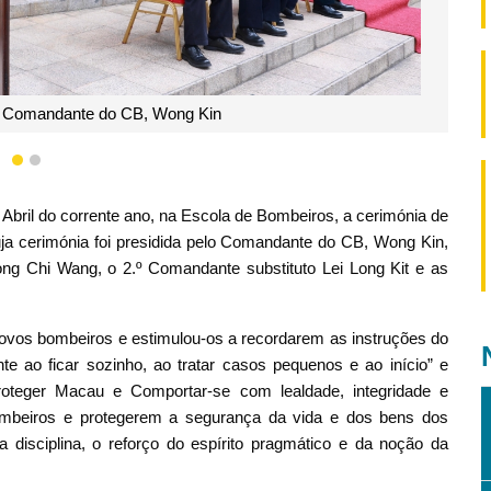
 do CB, dos oficiais e dos bombeiros que tomaram posse
1
2
Abril do corrente ano, na Escola de Bombeiros, a cerimónia de
a cerimónia foi presidida pelo Comandante do CB, Wong Kin,
g Chi Wang, o 2.º Comandante substituto Lei Long Kit e as
ovos bombeiros e estimulou-os a recordarem as instruções do
e ao ficar sozinho, ao tratar casos pequenos e ao início” e
roteger Macau e Comportar-se com lealdade, integridade e
bombeiros e protegerem a segurança da vida e dos bens dos
 disciplina, o reforço do espírito pragmático e da noção da