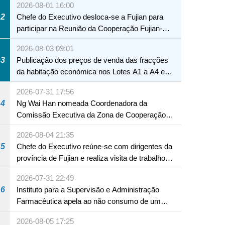
2026-08-01 16:00
2
Chefe do Executivo desloca-se a Fujian para
participar na Reunião da Cooperação Fujian-
Macau
2026-08-03 09:01
3
Publicação dos preços de venda das fracções
da habitação económica nos Lotes A1 a A4 e
A12 da Zona A dos Novos Aterros
2026-07-31 17:56
4
Ng Wai Han nomeada Coordenadora da
Comissão Executiva da Zona de Cooperação
Aprofundada entre Guangdong e Macau em
2026-08-04 21:35
Hengqin
5
Chefe do Executivo reúne-se com dirigentes da
província de Fujian e realiza visita de trabalho
em Fuzhou
2026-07-31 22:49
6
Instituto para a Supervisão e Administração
Farmacêutica apela ao não consumo de um
produto com substâncias medicamentosas
2026-08-05 17:25
ocidentais