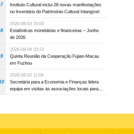
7
Instituto Cultural inclui 28 novas manifestações
no Inventário do Património Cultural Intangível
2026-08-03 16:00
8
Estatísticas monetárias e financeiras – Junho
de 2026
2026-08-04 20:23
9
Quinta Reunião da Cooperação Fujian-Macau
em Fuzhou
2026-08-02 11:04
10
Secretária para a Economia e Finanças lidera
equipa em visitas às associações locais para
consolidar consensos e promover os trabalhos
nas áreas económica e social