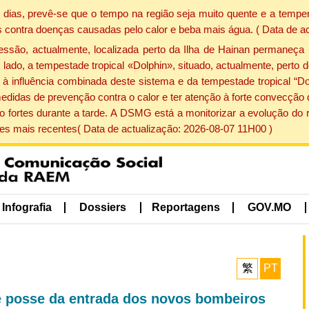
dias, prevê-se que o tempo na região seja muito quente e a temper
 contra doenças causadas pelo calor e beba mais água. ( Data de a
ão, actualmente, localizada perto da Ilha de Hainan permaneça 
lado, a tempestade tropical «Dolphin», situado, actualmente, perto 
à influência combinada deste sistema e da tempestade tropical “Do
edidas de prevenção contra o calor e ter atenção à forte convecçã
o fortes durante a tarde. A DSMG está a monitorizar a evolução do r
s mais recentes( Data de actualização: 2026-08-07 11H00 )
Infografia
Dossiers
Reportagens
GOV.MO
繁
PT
e posse da entrada dos novos bombeiros