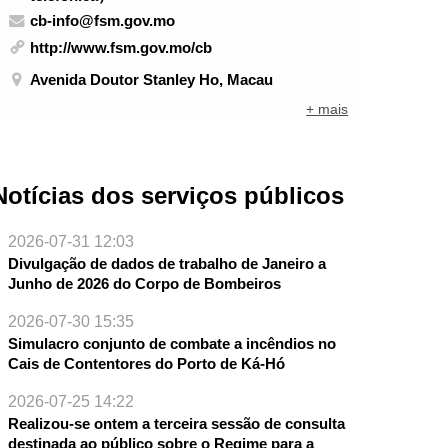
cb-info@fsm.gov.mo
http://www.fsm.gov.mo/cb
Avenida Doutor Stanley Ho, Macau
+ mais
Notícias dos serviços públicos
2026-07-31 12:03
Divulgação de dados de trabalho de Janeiro a
Junho de 2026 do Corpo de Bombeiros
2026-07-30 15:35
NTE
Simulacro conjunto de combate a incêndios no
Cais de Contentores do Porto de Ká-Hó
2026-07-25 14:22
Realizou-se ontem a terceira sessão de consulta
destinada ao público sobre o Regime para a