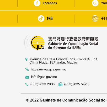
Facebook
You
抖音
今
Avenida da Praia Grande, nos. 762-804, Edif.
China Plaza, 15.º andar, Macau
https://www.gcs.gov.mo
info@gcs.gov.mo
(853)2833 2886
(853)2835 5426
© 2022 Gabinete de Comunicação Social d