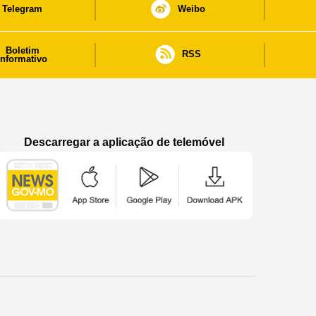
Telegram
Weibo
Boletim
RSS
informativo
Descarregar a aplicação de telemóvel
Aplicação de telemóvel “Notícias do Governo
Aplicação de telemóvel “Notícia
Aplicação de telem