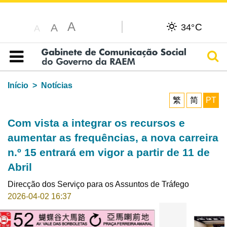
A
C
A
34°
A
Pesq
Índice
Início
Notícias
繁
简
PT
Com vista a integrar os recursos e
aumentar as frequências, a nova carreira
n.º 15 entrará em vigor a partir de 11 de
Abril
Direcção dos Serviço para os Assuntos de Tráfego
2026-04-02 16:37