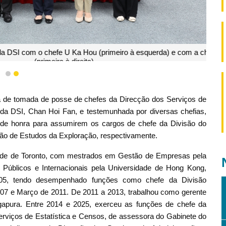
hefe U Ka Hou (primeiro à esquerda) e com a chefe Lo Kin I
eira à direita)
1
2
nia de tomada de posse de chefes da Direcção dos Serviços de
ora da DSI, Chan Hoi Fan, e testemunhada por diversas chefias,
de honra para assumirem os cargos de chefe da Divisão do
ão de Estudos da Exploração, respectivamente.
idade de Toronto, com mestrados em Gestão de Empresas pela
úblicos e Internacionais pela Universidade de Hong Kong,
05, tendo desempenhado funções como chefe da Divisão
2007 e Março de 2011. De 2011 a 2013, trabalhou como gerente
gapura. Entre 2014 e 2025, exerceu as funções de chefe da
Serviços de Estatística e Censos, de assessora do Gabinete do