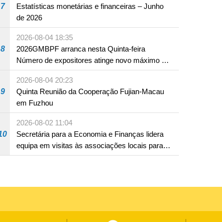
7
Estatísticas monetárias e financeiras – Junho
de 2026
2026-08-04 18:35
8
2026GMBPF arranca nesta Quinta-feira
Número de expositores atinge novo máximo em
18 anos
2026-08-04 20:23
9
Quinta Reunião da Cooperação Fujian-Macau
em Fuzhou
2026-08-02 11:04
10
Secretária para a Economia e Finanças lidera
equipa em visitas às associações locais para
consolidar consensos e promover os trabalhos
nas áreas económica e social