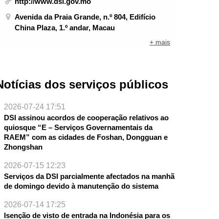
http://www.dsi.gov.mo
Avenida da Praia Grande, n.º 804, Edifício
China Plaza, 1.º andar, Macau
+ mais
Notícias dos serviços públicos
2026-07-24 17:51
DSI assinou acordos de cooperação relativos ao
quiosque “E – Serviços Governamentais da
RAEM” com as cidades de Foshan, Dongguan e
Zhongshan
NTE
2026-07-15 12:23
Serviços da DSI parcialmente afectados na manhã
de domingo devido à manutenção do sistema
2026-07-14 17:25
Isenção de visto de entrada na Indonésia para os