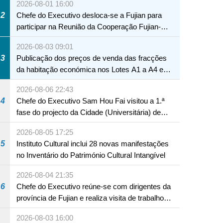
2026-08-01 16:00
2
Chefe do Executivo desloca-se a Fujian para
participar na Reunião da Cooperação Fujian-
Macau
2026-08-03 09:01
3
Publicação dos preços de venda das fracções
da habitação económica nos Lotes A1 a A4 e
A12 da Zona A dos Novos Aterros
2026-08-06 22:43
4
Chefe do Executivo Sam Hou Fai visitou a 1.ª
fase do projecto da Cidade (Universitária) de
Educação Internacional de Macau e Hengqin
2026-08-05 17:25
5
Instituto Cultural inclui 28 novas manifestações
no Inventário do Património Cultural Intangível
2026-08-04 21:35
6
Chefe do Executivo reúne-se com dirigentes da
província de Fujian e realiza visita de trabalho
em Fuzhou
2026-08-03 16:00