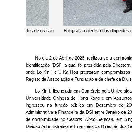
Fotografia colectiva dos dirigentes da DSI com o c
(prim
No dia 2 de Abril de 2026, realizou-se a cerimó
Identificação (DSI), a qual foi presidida pela Direct
onde Lo Kin I e U Ka Hou prestaram compromissos 
Registo de Associação e Fundação e de chefe da Divis
Lo Kin I, licenciada em Comércio pela Univers
Universidade Chinesa de Hong Kong e em Assuntos P
ingressou na função pública em Dezembro de 20
Administrativa e Financeira da DSI entre Janeiro de 
de conformidade no
Resorts World Sentosa
, em Sin
Divisão Administrativa e Financeira da Direcção dos 