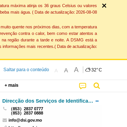
atura máxima atinja os 36 graus Celsius ou valores
 beba mais água. ( Data de actualização: 2026-08-08
e muito quente nos próximos dias, com a temperatura
revenção contra o calor, bem como estar atentos a
 na região durante a tarde e noite. A DSMG está a
s informações mais recentes.( Data de actualização:
A
A
Saltar para o conteúdo
32°
C
A
+ mais
Direcção dos Serviços de Identificação
（853）2837 0777
（853）2837 0888
info@dsi.gov.mo