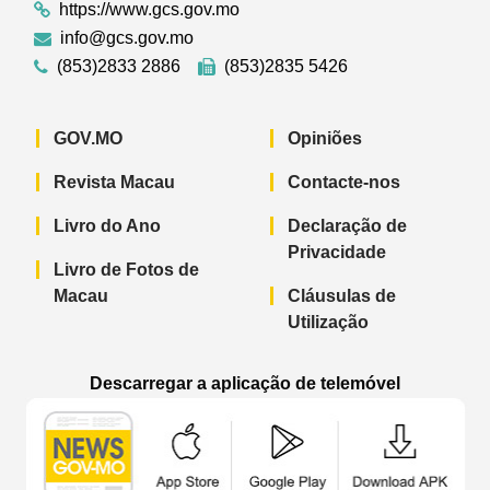
https://www.gcs.gov.mo
info@gcs.gov.mo
(853)2833 2886
(853)2835 5426
GOV.MO
Opiniões
Revista Macau
Contacte-nos
Livro do Ano
Declaração de
Privacidade
Livro de Fotos de
Macau
Cláusulas de
Utilização
Descarregar a aplicação de telemóvel
Aplicação de telemóvel “Notícias do G
Aplicação de telemóvel “
Aplicação 