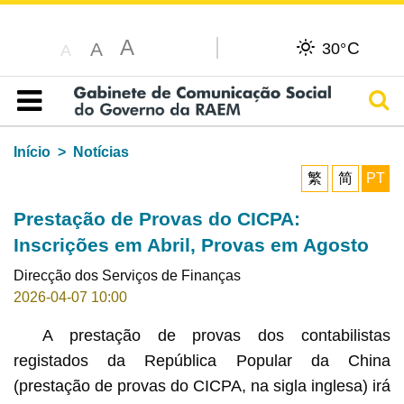
A
C
A
30°
A
Pesq
Índice
Início
Notícias
繁
简
PT
Prestação de Provas do CICPA:
Inscrições em Abril, Provas em Agosto
Direcção dos Serviços de Finanças
2026-04-07 10:00
A prestação de provas dos contabilistas
registados da República Popular da China
(prestação de provas do CICPA, na sigla inglesa) irá