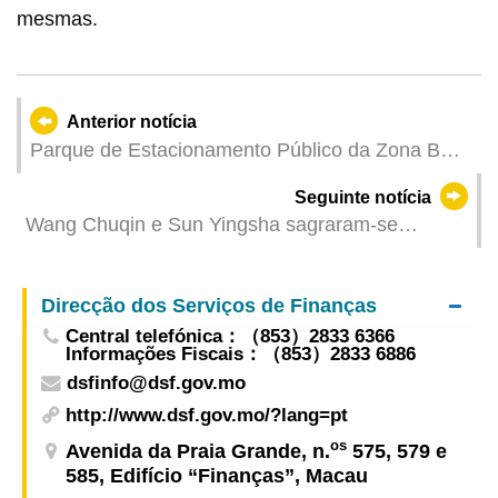
mesmas.
Anterior notícia
Parque de Estacionamento Público da Zona B
dos Novos Aterros Urbanos abre a 9 de Abril,
Seguinte notícia
disponibilizando mais de 300 lugares para
Wang Chuqin e Sun Yingsha sagraram-se
veículos pesados de passageiros e fixando um
campeões das ITTF Taças Mundiais Masculina e
limite máximo de tarifas
Feminina de Macau 2026, apresentadas pelo
Direcção dos Serviços de Finanças
Galaxy Entertainment Group
Central telefónica：（853）2833 6366
Informações Fiscais：（853）2833 6886
dsfinfo@dsf.gov.mo
http://www.dsf.gov.mo/?lang=pt
os
Avenida da Praia Grande, n.
575, 579 e
585, Edifício “Finanças”, Macau