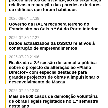
procedimentos de fiscalização da segurança
relativas a reparação das paredes exteriores
de edifícios que foram habitados
2026-08-04 17:39
Governo da RAEM recupera terreno do
Estado sito no Cais n.º 6A do Porto Interior
2026-07-30 17:27
Dados actualizados da DSSCU relativos à
construção de empreendimentos
2026-07-29 21:06
Realizada a 2.ª sessão de consulta pública
sobre o projecto de alteração ao «Plano
Director» com especial destaque para
grandes projectos de obras a impulsionar o
desenvolvimento de Macau
2026-07-29 12:00
Mais de 500 casos de demolição voluntária
de obras ilegais registados no 1.º semestre
deste ano