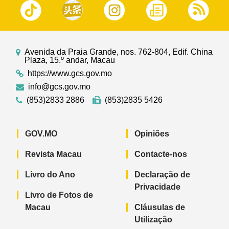
Avenida da Praia Grande, nos. 762-804, Edif. China
Plaza, 15.º andar, Macau
https://www.gcs.gov.mo
info@gcs.gov.mo
(853)2833 2886
(853)2835 5426
GOV.MO
Opiniões
Revista Macau
Contacte-nos
Livro do Ano
Declaração de
Privacidade
Livro de Fotos de
Macau
Cláusulas de
Utilização