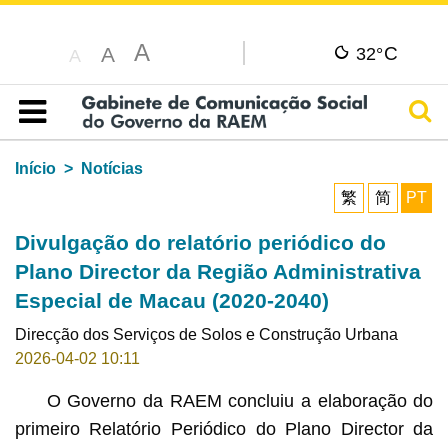
A
C
A
32°
A
Pesq
Índice
Início
Notícias
繁
简
PT
Divulgação do relatório periódico do
Plano Director da Região Administrativa
Especial de Macau (2020-2040)
Direcção dos Serviços de Solos e Construção Urbana
2026-04-02 10:11
O Governo da RAEM concluiu a elaboração do
primeiro Relatório Periódico do Plano Director da