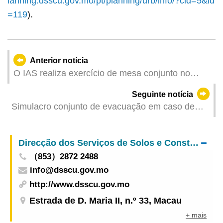
lanning.dsscu.gov.mo/pt/planning/urb/info/?cid=5&id
=119
).
Anterior notícia
O IAS realiza exercício de mesa conjunto no
âmbito do “Programa de Voluntariado
Seguinte notícia
Comunitário para Situações de Emergência”
Simulacro conjunto de evacuação em caso de
incêndio nos corredores de “inspecção fronteiriça
integral (one-stop)” do Posto Fronteiriço Hengqin
Direcção dos Serviços de Solos e Construção Urbana
（853）2872 2488
info@dsscu.gov.mo
http://www.dsscu.gov.mo
Estrada de D. Maria II, n.º 33, Macau
+ mais