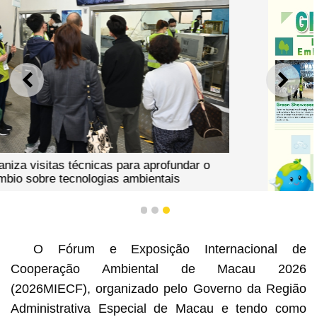
ANTERIOR
SEGU
1
2
3
O Fórum e Exposição Internacional de
Cooperação Ambiental de Macau 2026
(2026MIECF), organizado pelo Governo da Região
entrada gratuita no “dia verde do público” do 2026miecf
vamos adoptar juntos um estilo de vida de baixo carbono
Administrativa Especial de Macau e tendo como