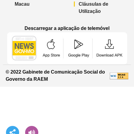
Macau
Cláusulas de
Utilização
Descarregar a aplicação de telemóvel
Aplicação de telemóvel “Notícias do G
Aplicação de telemóvel “
Aplicação 
© 2022 Gabinete de Comunicação Social do
Governo da RAEM