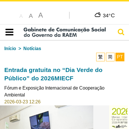
A
C
A
34°
A
Pesq
Índice
Início
Notícias
繁
简
PT
Entrada gratuita no “Dia Verde do
Público” do 2026MIECF
Fórum e Exposição Internacional de Cooperação
Ambiental
2026-03-23 12:26