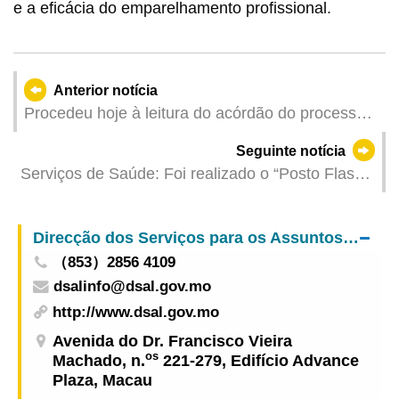
e a eficácia do emparelhamento profissional.
Anterior notícia
Procedeu hoje à leitura do acórdão do processo
penal em que está envolvido um ex-Procurador-
Seguinte notícia
Adjunto
Serviços de Saúde: Foi realizado o “Posto Flash
da Comunidade Saudável”, que divulgou
informações sobre a prevenção de acidentes
Direcção dos Serviços para os Assuntos Laborais
domésticos, com a participação de mais de 2.500
（853）2856 4109
pessoas
dsalinfo@dsal.gov.mo
http://www.dsal.gov.mo
Avenida do Dr. Francisco Vieira
os
Machado, n.
221-279, Edifício Advance
Plaza, Macau