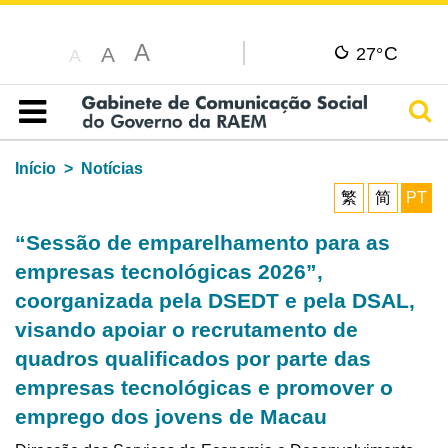
A
C
A
27°
A
Pesq
Índice
Início
Notícias
繁
简
PT
“Sessão de emparelhamento para as
empresas tecnológicas 2026”,
coorganizada pela DSEDT e pela DSAL,
visando apoiar o recrutamento de
quadros qualificados por parte das
empresas tecnológicas e promover o
emprego dos jovens de Macau