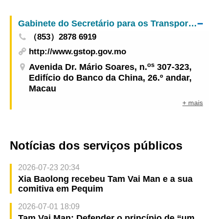
Sessões» para uma implementação mais eficaz e
aprofundada do trabalho
Gabinete do Secretário para os Transportes e Obras Públicas
（853）2878 6919
http://www.gstop.gov.mo
os
Avenida Dr. Mário Soares, n.
307-323,
Edifício do Banco da China, 26.º andar,
Macau
+ mais
Notícias dos serviços públicos
2026-07-23 20:34
Xia Baolong recebeu Tam Vai Man e a sua
comitiva em Pequim
2026-07-01 18:09
Tam Vai Man: Defender o princípio de “um