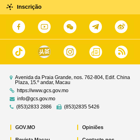
Inscrição
Avenida da Praia Grande, nos. 762-804, Edif. China
Plaza, 15.º andar, Macau
https://www.gcs.gov.mo
info@gcs.gov.mo
(853)2833 2886
(853)2835 5426
GOV.MO
Opiniões
Revista Macau
Contacte-nos