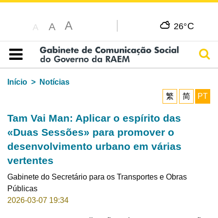
A
C
A
26°
A
Pesq
Índice
Início
Notícias
繁
简
PT
Tam Vai Man: Aplicar o espírito das
«Duas Sessões» para promover o
desenvolvimento urbano em várias
vertentes
Gabinete do Secretário para os Transportes e Obras
Públicas
2026-03-07 19:34